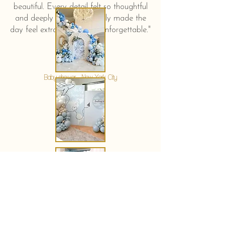
beautiful. Every detail felt so thoughtful
and deeply touching. It truly made the
day feel extra special and unforgettable."
KERSTIN HAHN
Baby shower - New York City