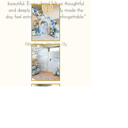
beautiful. Every detail felt so thoughtful
and deeply touching. It truly made the
day feel extra special and unforgettable."
KERSTIN HAHN
Baby shower - New York City