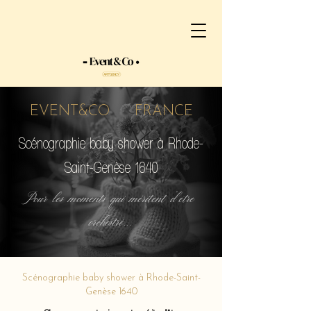
EVENT&CO FRANCE
Scénographie baby shower à Rhode-
Saint-Genèse 1640
Pour les moments qui méritent d'etre
orchestré...
Scénographie baby shower à Rhode-Saint-
Genèse 1640