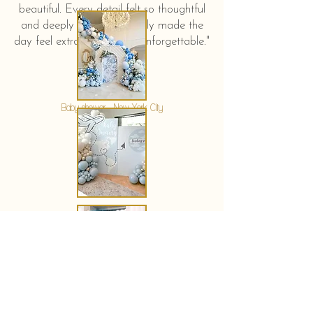
beautiful. Every detail felt so thoughtful
and deeply touching. It truly made the
day feel extra special and unforgettable."
KERSTIN HAHN
Baby shower - New York City