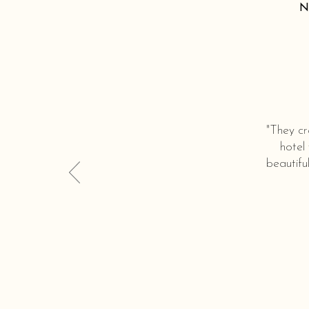
N
"They cr
hotel
beautifu