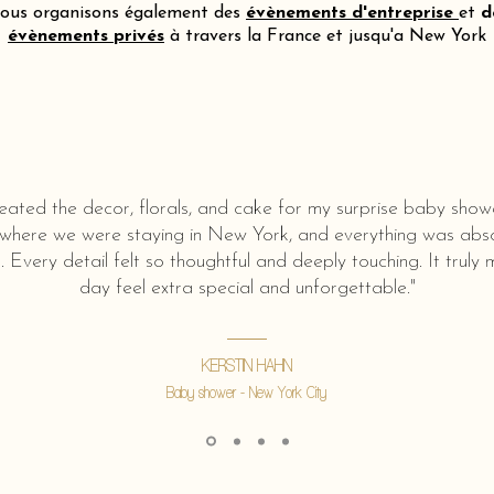
ous organisons également des
évènements d'entreprise
et
d
évènements privés
à travers la France et jusqu'a New York
eated the decor, florals, and cake for my surprise baby show
 where we were staying in New York, and everything was abso
l. Every detail felt so thoughtful and deeply touching. It truly
day feel extra special and unforgettable."
KERSTIN HAHN
Baby shower - New York City