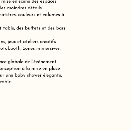
mise en scène des espaces
les moindres détails
atières, couleurs et volumes à
t table, des buffets et des bars
s, jeux et ateliers créatifs
hotobooth, zones immersives,
nce globale de l’événement
nception à la mise en place
our une baby shower élégante,
rable