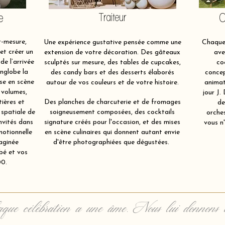
e
Traiteur
O
-mesure,
Une expérience gustative pensée comme une
Chaque 
et créer un
extension de votre décoration. Des gâteaux
ave
de l’arrivée
sculptés sur mesure, des tables de cupcakes,
co
nglobe la
des candy bars et des desserts élaborés
concep
ise en scène
autour de vos couleurs et de votre histoire.
animat
 volumes,
jour J.
tières et
Des planches de charcuterie et de fromages
de
 spatiale de
soigneusement composées, des cocktails
orche
nvités dans
signature créés pour l'occasion, et des mises
vous n'
motionnelle
en scène culinaires qui donnent autant envie
aginée
d'être photographiées que dégustées.
bé et vos
00.
que célébration a une âme. Nous lui donnons 