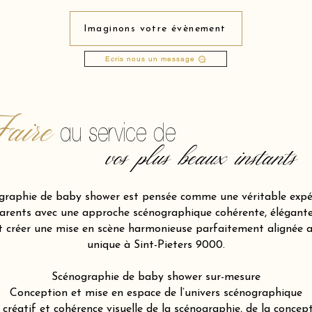
Imaginons votre évènement
Ecris nous un message
aire
au service de
vos plus beaux instants
raphie de baby shower est pensée comme une véritable expér
ents avec une approche scénographique cohérente, élégante et
et créer une mise en scène harmonieuse parfaitement alignée 
unique à Sint-Pieters 9000.
Scénographie de baby shower sur-mesure
Conception et mise en espace de l’univers scénographique
atif et cohérence visuelle de la scénographie, de la concepti