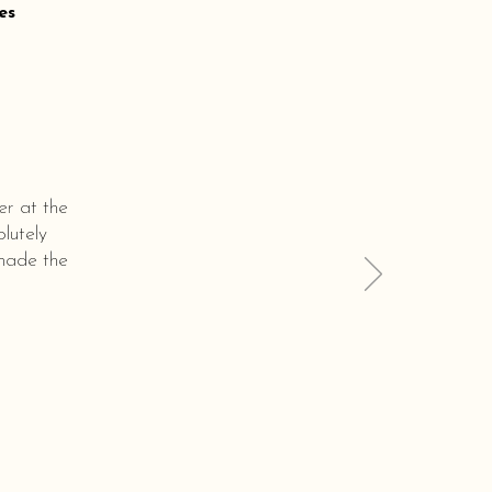
es
er at the
lutely
 made the