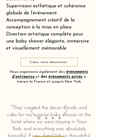
Supervision esthétique et cohérence
globale de l’événement
Accompagnement créatif de la
conception à la mise en place
Direction artistique complète pour
une baby shower élégante, immersive
et visuellement mémorable
Créez votre décoration
Nous organisons également des
évènements
d'entreprise
et
des
évènements privés
à
travers la France et jusqu'a New York
"They created the decor, florals, and
cake for my surprise baby shower at the
hotel where we were staying in New
York, and everything was absolutely
beautiful. Every detail felt so thoughtful