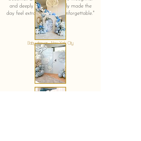
and deeply touching. It truly made the
day feel extra special and unforgettable."
KERSTIN HAHN
Baby shower - New York City