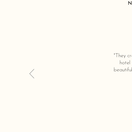
N
"They cr
hotel
beautifu