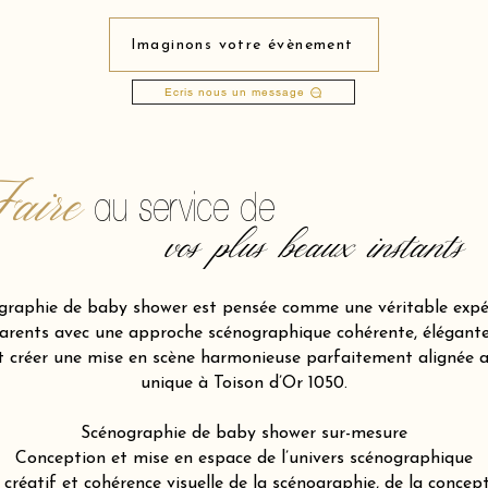
Imaginons votre évènement
Ecris nous un message
aire
au service de
vos plus beaux instants
raphie de baby shower est pensée comme une véritable expér
ents avec une approche scénographique cohérente, élégante et
et créer une mise en scène harmonieuse parfaitement alignée 
unique à Toison d’Or 1050.
Scénographie de baby shower sur-mesure
Conception et mise en espace de l’univers scénographique
atif et cohérence visuelle de la scénographie, de la concepti