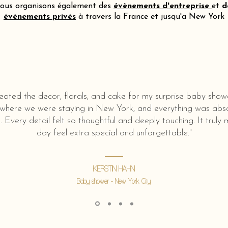
ous organisons également des
évènements d'entreprise
et
d
évènements privés
à travers la France et jusqu'a New York
eated the decor, florals, and cake for my surprise baby show
 where we were staying in New York, and everything was abso
l. Every detail felt so thoughtful and deeply touching. It truly
day feel extra special and unforgettable."
KERSTIN HAHN
Baby shower - New York City