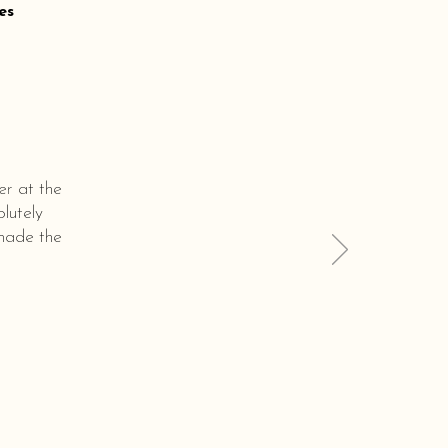
es
er at the
lutely
 made the