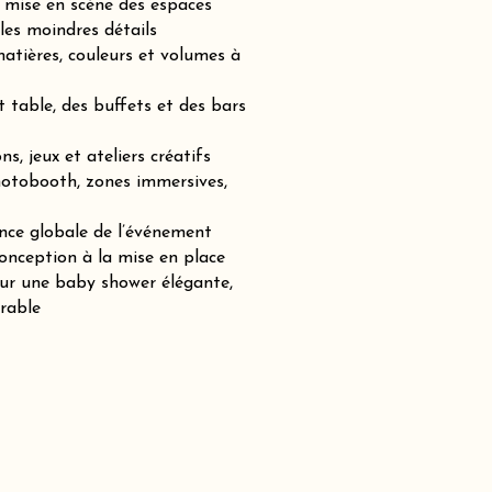
mise en scène des espaces
les moindres détails
atières, couleurs et volumes à
t table, des buffets et des bars
s, jeux et ateliers créatifs
hotobooth, zones immersives,
nce globale de l’événement
nception à la mise en place
our une baby shower élégante,
rable