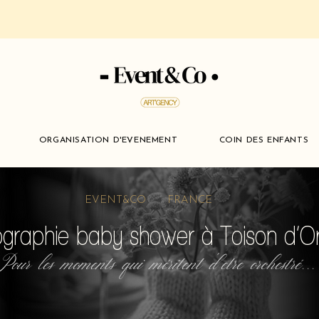
ORGANISATION D'EVENEMENT
COIN DES ENFANTS
EVENT&CO FRANCE
graphie baby shower à Toison d’O
Pour les moments qui méritent d'etre orchestré...