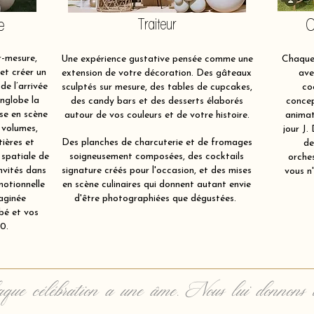
e
Traiteur
O
-mesure,
Une expérience gustative pensée comme une
Chaque 
et créer un
extension de votre décoration. Des gâteaux
ave
de l’arrivée
sculptés sur mesure, des tables de cupcakes,
co
nglobe la
des candy bars et des desserts élaborés
concep
ise en scène
autour de vos couleurs et de votre histoire.
animat
 volumes,
jour J.
tières et
Des planches de charcuterie et de fromages
de
 spatiale de
soigneusement composées, des cocktails
orche
nvités dans
signature créés pour l'occasion, et des mises
vous n'
motionnelle
en scène culinaires qui donnent autant envie
aginée
d'être photographiées que dégustées.
bé et vos
0.
que célébration a une âme. Nous lui donnons 