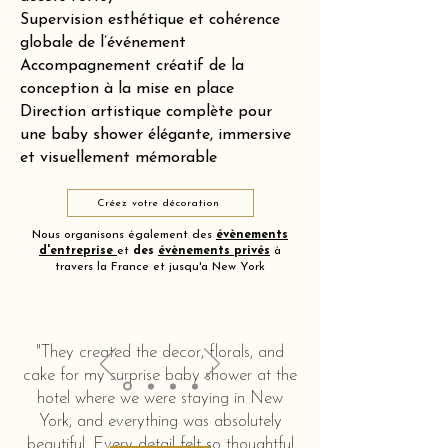
Supervision esthétique et cohérence
globale de l’événement
Accompagnement créatif de la
conception à la mise en place
Direction artistique complète pour
une baby shower élégante, immersive
et visuellement mémorable
Créez votre décoration
Nous organisons également des
évènements
d'entreprise
et
des
évènements privés
à
travers la France et jusqu'a New York
"They created the decor, florals, and
cake for my surprise baby shower at the
hotel where we were staying in New
York, and everything was absolutely
beautiful. Every detail felt so thoughtful