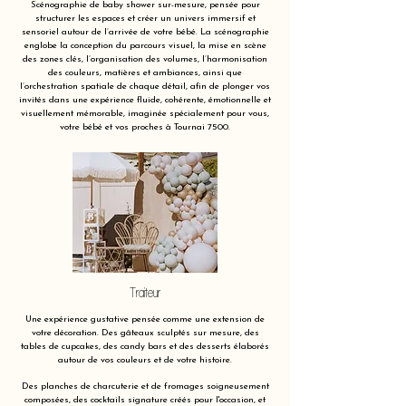
Scénographie de baby shower sur-mesure, pensée pour
structurer les espaces et créer un univers immersif et
sensoriel autour de l’arrivée de votre bébé. La scénographie
englobe la conception du parcours visuel, la mise en scène
des zones clés, l’organisation des volumes, l’harmonisation
des couleurs, matières et ambiances, ainsi que
l’orchestration spatiale de chaque détail, afin de plonger vos
invités dans une expérience fluide, cohérente, émotionnelle et
visuellement mémorable, imaginée spécialement pour vous,
votre bébé et vos proches à Tournai 7500.
Traiteur
Une expérience gustative pensée comme une extension de
votre décoration. Des gâteaux sculptés sur mesure, des
tables de cupcakes, des candy bars et des desserts élaborés
autour de vos couleurs et de votre histoire.
Des planches de charcuterie et de fromages soigneusement
composées, des cocktails signature créés pour l'occasion, et