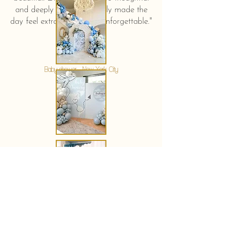
and deeply touching. It truly made the
day feel extra special and unforgettable."
KERSTIN HAHN
Baby shower - New York City