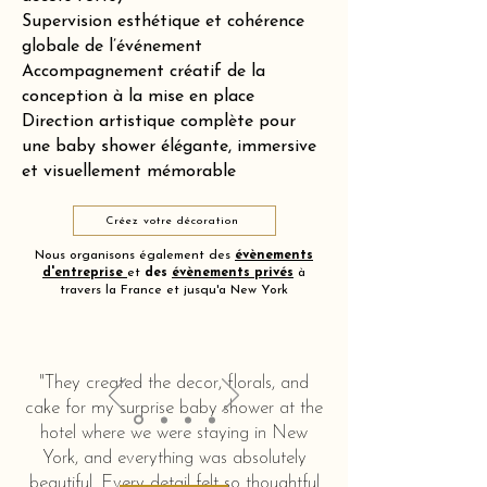
Supervision esthétique et cohérence
globale de l’événement
Accompagnement créatif de la
conception à la mise en place
Direction artistique complète pour
une baby shower élégante, immersive
et visuellement mémorable
Créez votre décoration
Nous organisons également des
évènements
d'entreprise
et
des
évènements privés
à
travers la France et jusqu'a New York
"They created the decor, florals, and
cake for my surprise baby shower at the
hotel where we were staying in New
York, and everything was absolutely
beautiful. Every detail felt so thoughtful