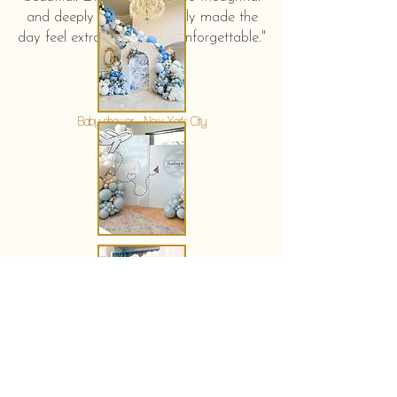
and deeply touching. It truly made the
day feel extra special and unforgettable."
KERSTIN HAHN
Baby shower - New York City