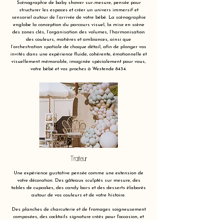
Scénographie de baby shower sur-mesure, pensée pour
structurer les espaces et créer un univers immersif et
sensoriel autour de l’arrivée de votre bébé. La scénographie
englobe la conception du parcours visuel, la mise en scène
des zones clés, l’organisation des volumes, l’harmonisation
des couleurs, matières et ambiances, ainsi que
l’orchestration spatiale de chaque détail, afin de plonger vos
invités dans une expérience fluide, cohérente, émotionnelle et
visuellement mémorable, imaginée spécialement pour vous,
votre bébé et vos proches à Westende 8434.
Traiteur
Une expérience gustative pensée comme une extension de
votre décoration. Des gâteaux sculptés sur mesure, des
tables de cupcakes, des candy bars et des desserts élaborés
autour de vos couleurs et de votre histoire.
Des planches de charcuterie et de fromages soigneusement
composées, des cocktails signature créés pour l'occasion, et