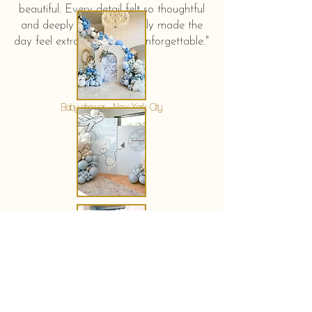
beautiful. Every detail felt so thoughtful
and deeply touching. It truly made the
day feel extra special and unforgettable."
KERSTIN HAHN
Baby shower - New York City