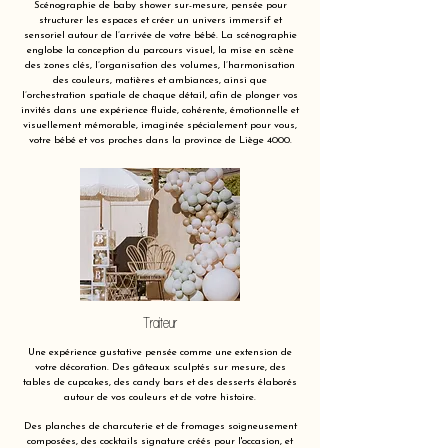
Scénographie de baby shower sur-mesure, pensée pour
structurer les espaces et créer un univers immersif et
sensoriel autour de l’arrivée de votre bébé. La scénographie
englobe la conception du parcours visuel, la mise en scène
des zones clés, l’organisation des volumes, l’harmonisation
des couleurs, matières et ambiances, ainsi que
l’orchestration spatiale de chaque détail, afin de plonger vos
invités dans une expérience fluide, cohérente, émotionnelle et
visuellement mémorable, imaginée spécialement pour vous,
votre bébé et vos proches dans la province de Liège 4000.
Traiteur
Une expérience gustative pensée comme une extension de
votre décoration. Des gâteaux sculptés sur mesure, des
tables de cupcakes, des candy bars et des desserts élaborés
autour de vos couleurs et de votre histoire.
Des planches de charcuterie et de fromages soigneusement
composées, des cocktails signature créés pour l'occasion, et