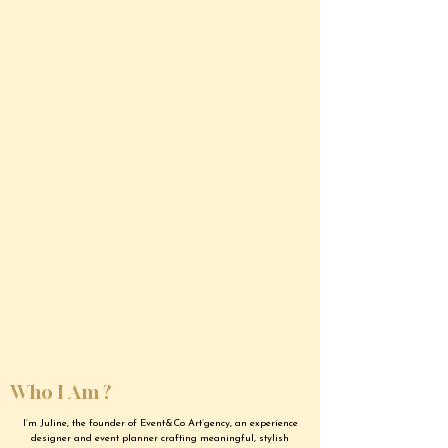
Who I Am ?
I’m Juline, the founder of Event&Co Art’gency, an experience
designer and event planner crafting meaningful, stylish