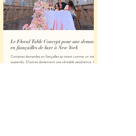
Le Floral Table Concept pour une demande
en fiançailles de luxe à New York
Certaines demandes en fiançailles se vivent comme un instant
suspendu. D’autres deviennent une véritable expérience. Le
Floral Table Concept est né de cette envie : transformer une
demande en mariage en une parenthèse immersive, élégante
et profondément émotionnelle. Pensé comme une création
visuelle à part entière, ce concept met en scène bien plus
qu’un décor. Il crée une atmosphère, une intention, une
sensation. Qu’est-ce que le Floral Table Concept ? Le Floral
Table Conce