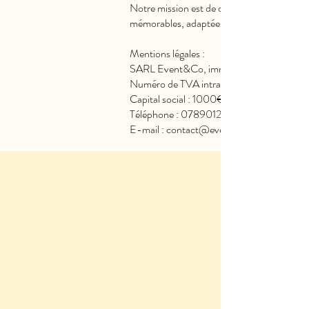
Notre mission est de donner vie à vos évé
mémorables, adaptées à vos besoins et à v
Mentions légales :
SARL Event&Co, immatriculée au Registre
Numéro de TVA intracommunautaire :
Capital social : 1000€
Téléphone : 0789012478
E-mail : contact@eventandcoartgency.c