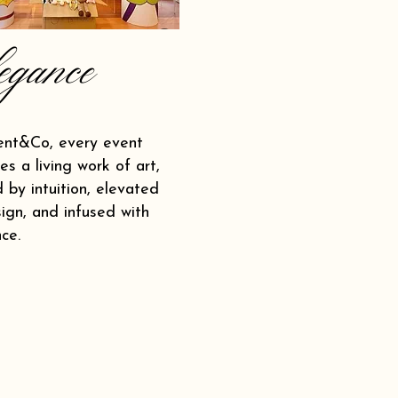
egance
ent&Co, every event
s a living work of art,
 by intuition, elevated
ign, and infused with
ce.