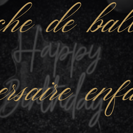
he de bal
ersaire en