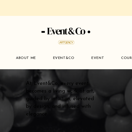
ABOUT ME
EVENT&CO
EVENT
COUR
At Event&Co, every event
becomes a living work of art,
guided by intuition, elevated
by design, and infused with
elegance.