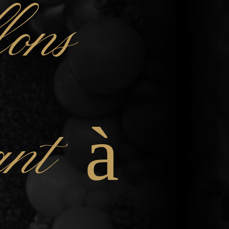
lons
fant à