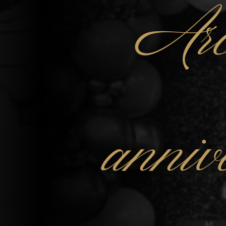
Arc
anniv