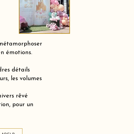
r métamorphoser
en émotions.
dres détails
urs, les volumes
nivers rêvé
tion, pour un