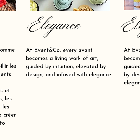
Elegance
El
 comme
At Event&Co, every event
At Ev
becomes a living work of art,
become
lir les
guided by intuition, elevated by
guided
ments
design, and infused with elegance.
by des
elegan
s et
s, les
 les
e créer
to