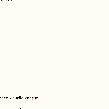
CRÉER UNE ARCHE DE BALLONS POUR L'ANNIVERSAIRE DE MON ENFANT À ADELBODEN 3715
nce visuelle conçue