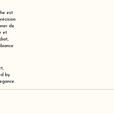
he est
récision
onner de
e et
diat,
mbiance
t,
ed by
legance.
lity vibrate.