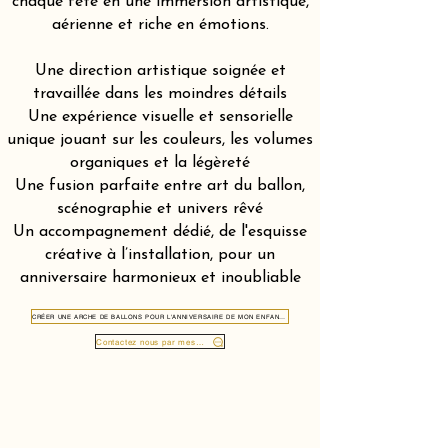
chaque fête en une immersion artistique,
aérienne et riche en émotions.
Une direction artistique soignée et
travaillée dans les moindres détails
Une expérience visuelle et sensorielle
unique jouant sur les couleurs, les volumes
organiques et la légèreté
Une fusion parfaite entre art du ballon,
scénographie et univers rêvé
Un accompagnement dédié, de l'esquisse
créative à l’installation, pour un
anniversaire harmonieux et inoubliable
CRÉER UNE ARCHE DE BALLONS POUR L'ANNIVERSAIRE DE MON ENFANT À CHÂTEAU-D’ŒX 1660
Contactez nous par message