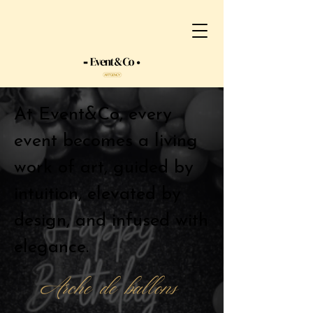
At Event&Co, every
event becomes a living
work of art, guided by
intuition, elevated by
design, and infused with
elegance.
Arche de ballons