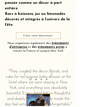
pensée comme un décor à part
entière
Bars à boissons, jus ou limonades
décorés et intégrés à l’univers de la
fête
Créez votre décoration
Nous organisons également des
évènements
d'entreprise
et
des
évènements privés
à
travers la France et jusqu'a New York
"They created the decor, florals, and
cake for my surprise baby shower at the
hotel where we were staying in New
York, and everything was absolutely
beautiful. Every detail felt so thoughtful
and deeply touching. It truly made the
day feel extra special and unforgettable."