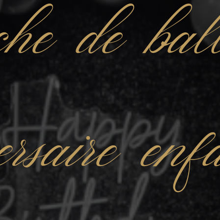
he de bal
ersaire en