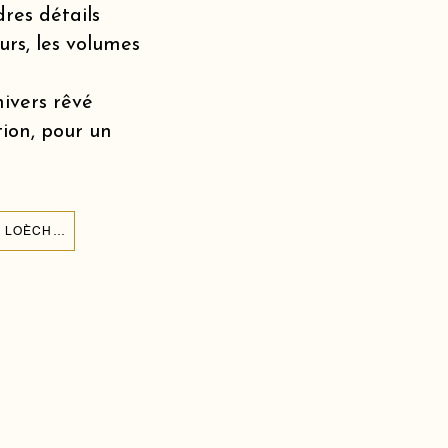
dres détails
urs, les volumes
nivers rêvé
tion, pour un
CRÉER UNE ARCHE DE BALLONS POUR L'ANNIVERSAIRE DE MON ENFANT À LOÈCHE-LES-BAINS 3954