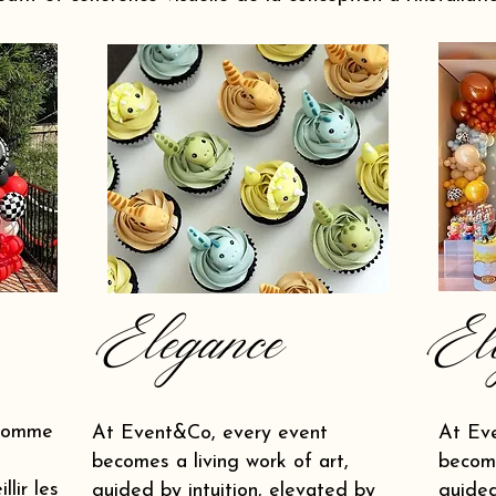
Elegance
El
 comme
At Event&Co, every event
At Ev
becomes a living work of art,
become
lir les
guided by intuition, elevated by
guided