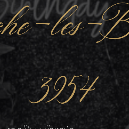
che-les-B
3954