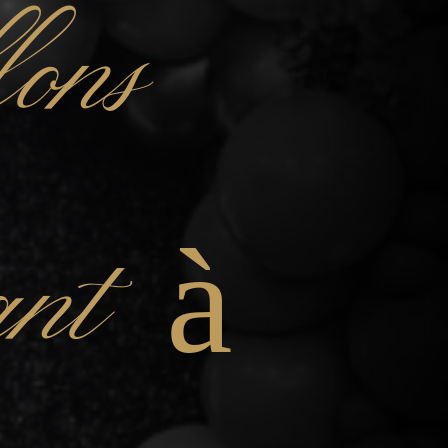
lons
fant à