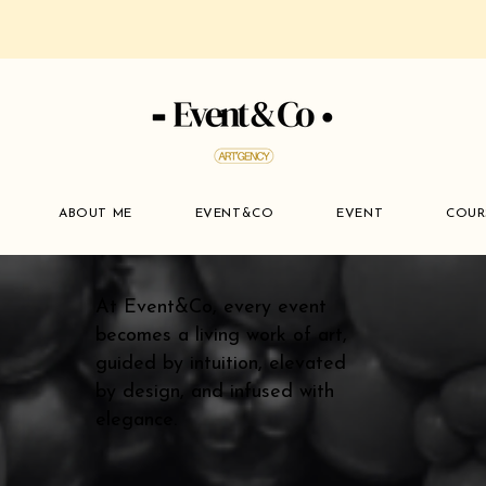
ABOUT ME
EVENT&CO
EVENT
COUR
At Event&Co, every event
becomes a living work of art,
guided by intuition, elevated
by design, and infused with
elegance.