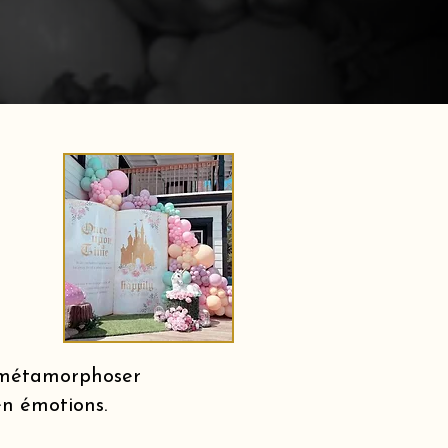
r métamorphoser
en émotions.