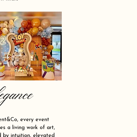
egance
ent&Co, every event
s a living work of art,
 by intuition, elevated