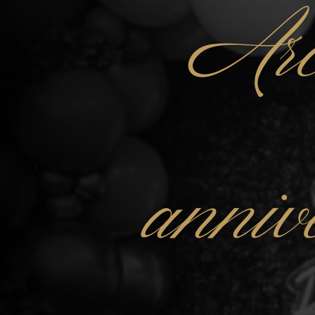
Arc
anniv