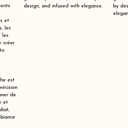
ments
design, and infused with elegance.
by des
elegan
s et
s, les
 les
e créer
to
he est
récision
onner de
e et
diat,
mbiance