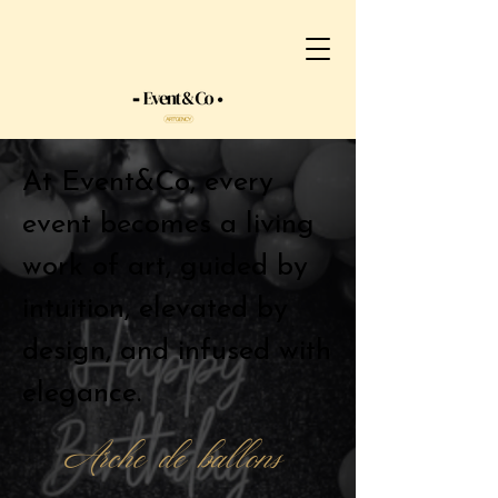
At Event&Co, every
event becomes a living
work of art, guided by
intuition, elevated by
design, and infused with
elegance.
Arche de ballons