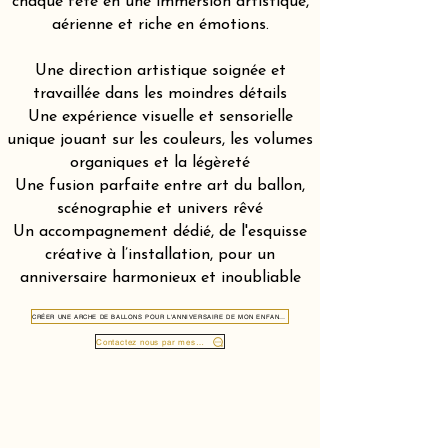
chaque fête en une immersion artistique,
aérienne et riche en émotions.
Une direction artistique soignée et
travaillée dans les moindres détails
Une expérience visuelle et sensorielle
unique jouant sur les couleurs, les volumes
organiques et la légèreté
Une fusion parfaite entre art du ballon,
scénographie et univers rêvé
Un accompagnement dédié, de l'esquisse
créative à l’installation, pour un
anniversaire harmonieux et inoubliable
CRÉER UNE ARCHE DE BALLONS POUR L'ANNIVERSAIRE DE MON ENFANT À MINUSIO 6648
Contactez nous par message