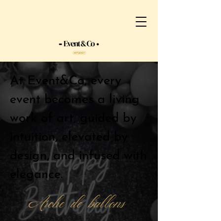
At Event&Co, every
event becomes a living
work of art, guided by
intuition, elevated by
design, and infused with
elegance.
Arche de ballons