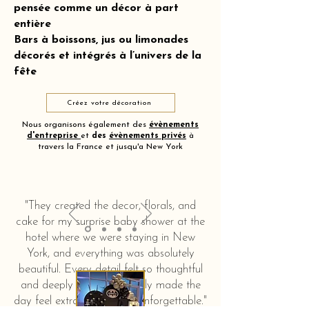
pensée comme un décor à part
entière
Bars à boissons, jus ou limonades
décorés et intégrés à l’univers de la
fête
Créez votre décoration
Nous organisons également des
évènements
d'entreprise
et
des
évènements privés
à
travers la France et jusqu'a New York
"They created the decor, florals, and
cake for my surprise baby shower at the
hotel where we were staying in New
York, and everything was absolutely
beautiful. Every detail felt so thoughtful
and deeply touching. It truly made the
day feel extra special and unforgettable."