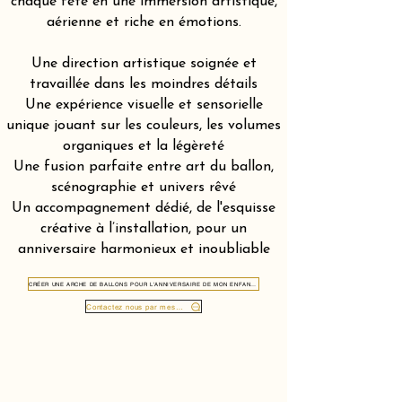
chaque fête en une immersion artistique,
aérienne et riche en émotions.
Une direction artistique soignée et
travaillée dans les moindres détails
Une expérience visuelle et sensorielle
unique jouant sur les couleurs, les volumes
organiques et la légèreté
Une fusion parfaite entre art du ballon,
scénographie et univers rêvé
Un accompagnement dédié, de l'esquisse
créative à l’installation, pour un
anniversaire harmonieux et inoubliable
CRÉER UNE ARCHE DE BALLONS POUR L'ANNIVERSAIRE DE MON ENFANT À OUCHY LAUSANNE 1006
Contactez nous par message