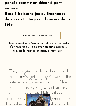
pensée comme un décor à part
entière
Bars à boissons, jus ou limonades
décorés et intégrés à l’univers de la
fête
Créez votre décoration
Nous organisons également des
évènements
d'entreprise
et
des
évènements privés
à
travers la France et jusqu'a New York
"They created the decor, florals, and
cake for my surprise baby shower at the
hotel where we were staying in New
York, and everything was absolutely
beautiful. Every detail felt so thoughtful
and deeply touching. It truly made the
day feel extra special and unforgettable."