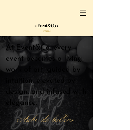
At Event&Co, every
event becomes a living
work of art, guided by
intuition, elevated by
design, and infused with
elegance.
Arche de ballons