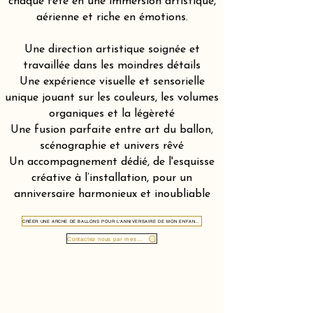
chaque fête en une immersion artistique,
aérienne et riche en émotions.
Une direction artistique soignée et
travaillée dans les moindres détails
Une expérience visuelle et sensorielle
unique jouant sur les couleurs, les volumes
organiques et la légèreté
Une fusion parfaite entre art du ballon,
scénographie et univers rêvé
Un accompagnement dédié, de l'esquisse
créative à l’installation, pour un
anniversaire harmonieux et inoubliable
CRÉER UNE ARCHE DE BALLONS POUR L'ANNIVERSAIRE DE MON ENFANT À SILS MARIA 7514
Contactez nous par message