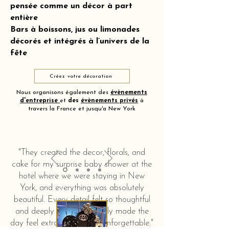
pensée comme un décor à part
entière
Bars à boissons, jus ou limonades
décorés et intégrés à l’univers de la
fête
Créez votre décoration
Nous organisons également des
évènements
d'entreprise
et
des
évènements privés
à
travers la France et jusqu'a New York
"They created the decor, florals, and
cake for my surprise baby shower at the
hotel where we were staying in New
York, and everything was absolutely
beautiful. Every detail felt so thoughtful
and deeply touching. It truly made the
day feel extra special and unforgettable."