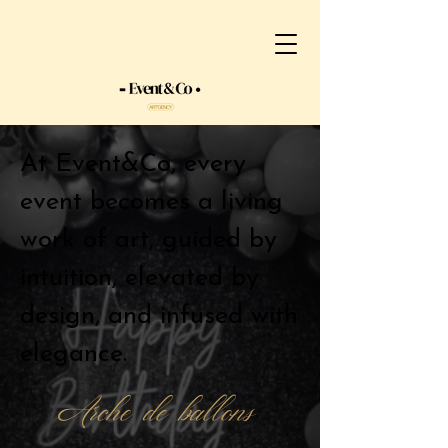
At Event&Co, every
event becomes a living
work of art, guided by
intuition, elevated by
design, and infused with
elegance.
Arche de ballons