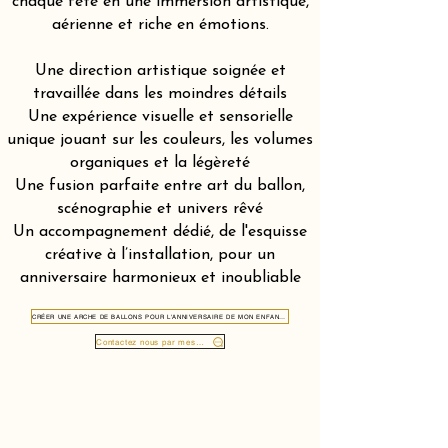
chaque fête en une immersion artistique,
aérienne et riche en émotions.
Une direction artistique soignée et
travaillée dans les moindres détails
Une expérience visuelle et sensorielle
unique jouant sur les couleurs, les volumes
organiques et la légèreté
Une fusion parfaite entre art du ballon,
scénographie et univers rêvé
Un accompagnement dédié, de l'esquisse
créative à l’installation, pour un
anniversaire harmonieux et inoubliable
CRÉER UNE ARCHE DE BALLONS POUR L'ANNIVERSAIRE DE MON ENFANT AU MONT PILATUS 6010
Contactez nous par message