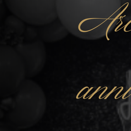
Arc
anni