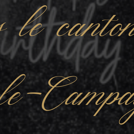
s le canto
le-Campa