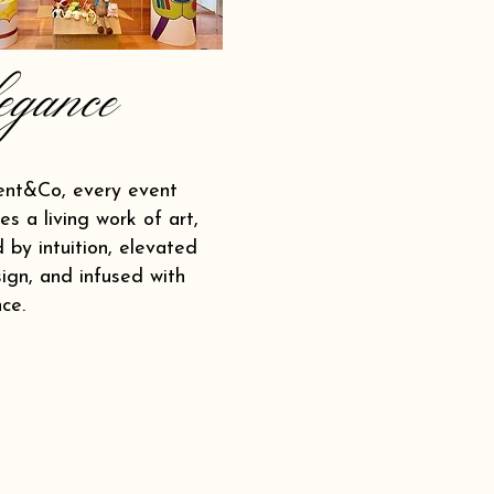
egance
ent&Co, every event
s a living work of art,
 by intuition, elevated
ign, and infused with
ce.