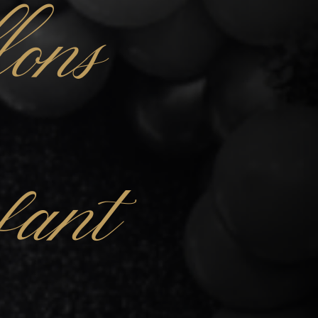
lons
nfant