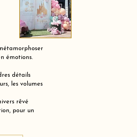
r métamorphoser
en émotions.
dres détails
urs, les volumes
nivers rêvé
tion, pour un