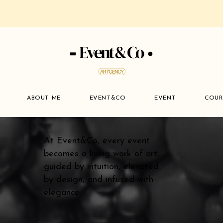
ABOUT ME
EVENT&CO
EVENT
COUR
At Event&Co, every event
becomes a living work of art,
guided by intuition, elevated
by design, and infused with
elegance.