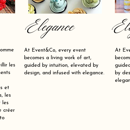
Elegance
El
 comme
At Event&Co, every event
At Ev
becomes a living work of art,
become
lir les
guided by intuition, elevated by
guided
ments
design, and infused with elegance.
by des
elegan
s et
s, les
 les
e créer
to