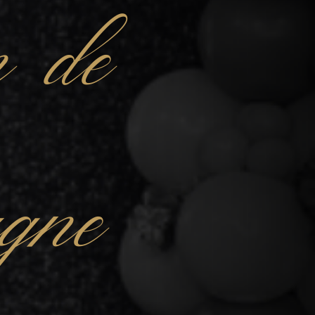
n de
gne