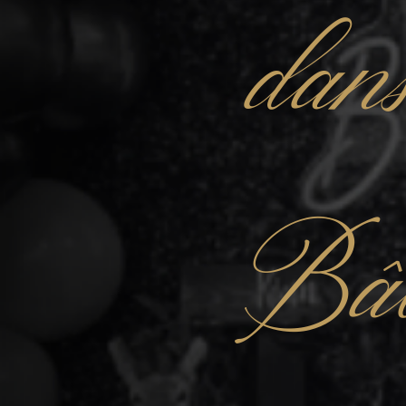
dan
Bâ