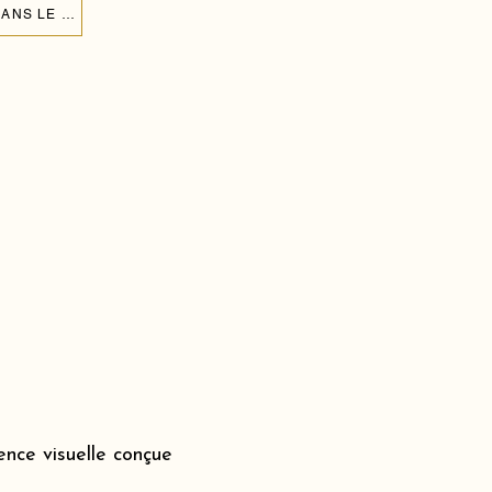
CRÉER UNE ARCHE DE BALLONS POUR L'ANNIVERSAIRE DE MON ENFANT DANS LE CANTON DE BÂLE-CAMPAGNE 4410
nce visuelle conçue