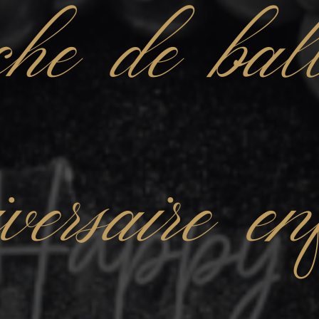
he de bal
versaire e