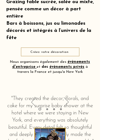
Grazing table sucrée, salée ou mixte,
pensée comme un décor à part
entière
Bars à boissons, jus ou limonades
décorés et intégrés à l’univers de la
fête
Créez votre décoration
Nous organisons également des
évènements
d'entreprise
et
des
évènements privés
à
travers la France et jusqu'a New York
"They created the decor, florals, and
cake for my surprise baby shower at the
hotel where we were staying in New
York, and everything was absolutely
beautiful. Every detail felt so thoughtful
and deeply touching. It truly made the