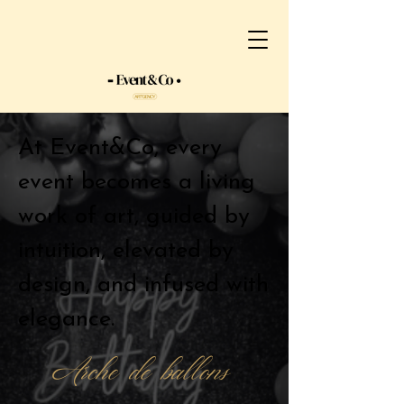
At Event&Co, every
event becomes a living
work of art, guided by
intuition, elevated by
design, and infused with
elegance.
Arche de ballons