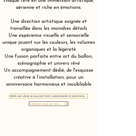
chaque fête en une immersion artistique,
aérienne et riche en émotions.
Une direction artistique soignée et
travaillée dans les moindres détails
Une expérience visuelle et sensorielle
unique jouant sur les couleurs, les volumes
organiques et la légèreté
Une fusion parfaite entre art du ballon,
scénographie et univers rêvé
Un accompagnement dédié, de l'esquisse
créative à l’installation, pour un
anniversaire harmonieux et inoubliable
CRÉER UNE ARCHE DE BALLONS POUR L'ANNIVERSAIRE DE MON ENFANT DANS LE CANTON DU TESSIN 6900
Contactez nous par message