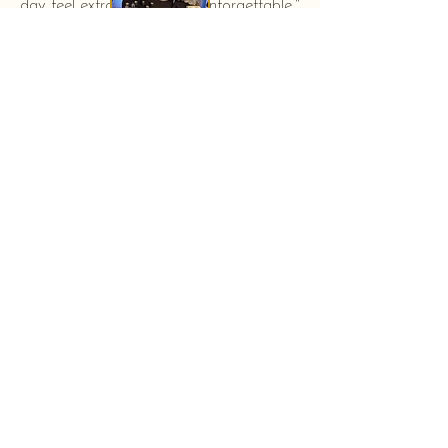
day feel extra special and unforgettable."
KERSTIN HAHN
Baby shower - New York City