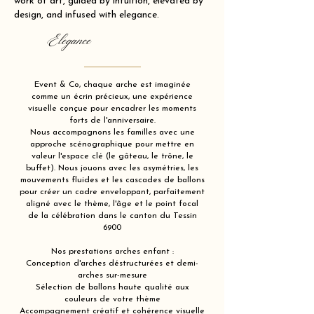
work of art, guided by intuition, elevated by
design, and infused with elegance.
Elegance
Event & Co, chaque arche est imaginée
comme un écrin précieux, une expérience
visuelle conçue pour encadrer les moments
forts de l'anniversaire.
Nous accompagnons les familles avec une
approche scénographique pour mettre en
valeur l'espace clé (le gâteau, le trône, le
buffet). Nous jouons avec les asymétries, les
mouvements fluides et les cascades de ballons
pour créer un cadre enveloppant, parfaitement
aligné avec le thème, l'âge et le point focal
de la célébration dans le canton du Tessin
6900
Nos prestations arches enfant :
Conception d'arches déstructurées et demi-
arches sur-mesure
Sélection de ballons haute qualité aux
couleurs de votre thème
Accompagnement créatif et cohérence visuelle