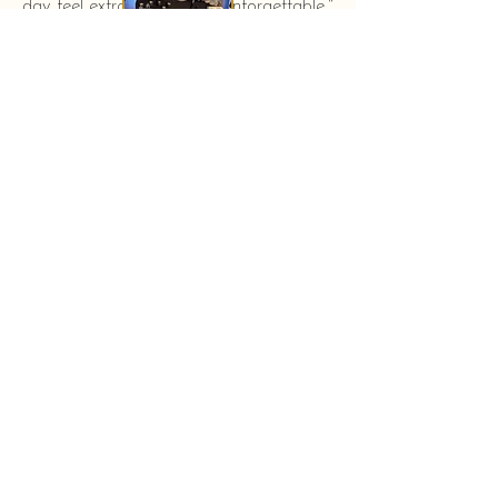
day feel extra special and unforgettable."
KERSTIN HAHN
Baby shower - New York City