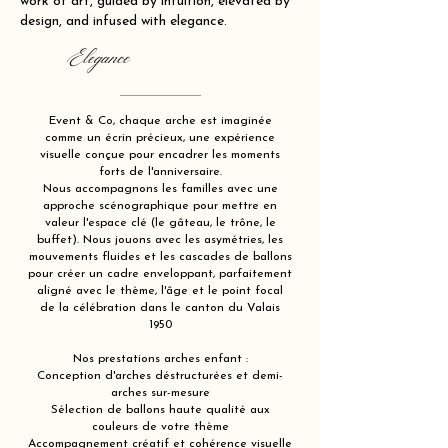
work of art, guided by intuition, elevated by
design, and infused with elegance.
Elegance
Event & Co, chaque arche est imaginée
comme un écrin précieux, une expérience
visuelle conçue pour encadrer les moments
forts de l'anniversaire.
Nous accompagnons les familles avec une
approche scénographique pour mettre en
valeur l'espace clé (le gâteau, le trône, le
buffet). Nous jouons avec les asymétries, les
mouvements fluides et les cascades de ballons
pour créer un cadre enveloppant, parfaitement
aligné avec le thème, l'âge et le point focal
de la célébration dans le canton du Valais
1950
Nos prestations arches enfant :
Conception d'arches déstructurées et demi-
arches sur-mesure
Sélection de ballons haute qualité aux
couleurs de votre thème
Accompagnement créatif et cohérence visuelle