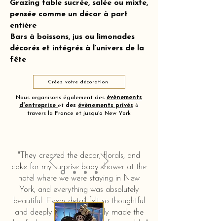
Grazing table sucrée, salée ou mixte,
pensée comme un décor à part
entière
Bars à boissons, jus ou limonades
décorés et intégrés à l’univers de la
fête
Créez votre décoration
Nous organisons également des
évènements
d'entreprise
et
des
évènements privés
à
travers la France et jusqu'a New York
"They created the decor, florals, and
cake for my surprise baby shower at the
hotel where we were staying in New
York, and everything was absolutely
beautiful. Every detail felt so thoughtful
and deeply touching. It truly made the