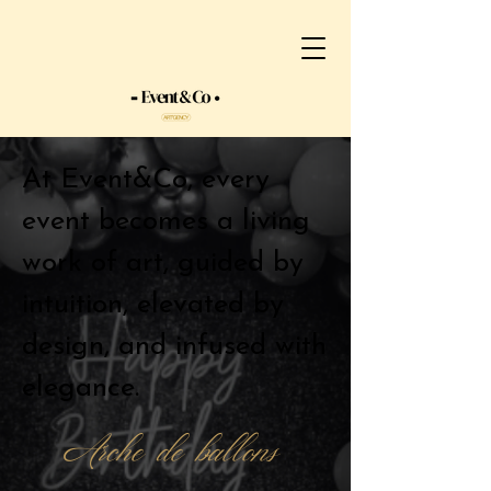
At Event&Co, every
event becomes a living
work of art, guided by
intuition, elevated by
design, and infused with
elegance.
Arche de ballons