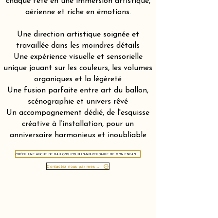
chaque fête en une immersion artistique,
aérienne et riche en émotions.
Une direction artistique soignée et
travaillée dans les moindres détails
Une expérience visuelle et sensorielle
unique jouant sur les couleurs, les volumes
organiques et la légèreté
Une fusion parfaite entre art du ballon,
scénographie et univers rêvé
Un accompagnement dédié, de l'esquisse
créative à l’installation, pour un
anniversaire harmonieux et inoubliable
CRÉER UNE ARCHE DE BALLONS POUR L'ANNIVERSAIRE DE MON ENFANT DANS LE CANTON DU VALAIS 1950
Contactez nous par message