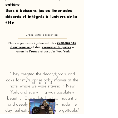
entière
Bars à boissons, jus ou limonades
décorés et intégrés à l’univers de la
fête
Créez votre décoration
Nous organisons également des
évènements
d'entreprise
et
des
évènements privés
à
travers la France et jusqu'a New York
"They created the decor, florals, and
cake for my surprise baby shower at the
hotel where we were staying in New
York, and everything was absolutely
beautiful. Every detail felt so thoughtful
and deeply touching. It truly made the
day feel extra special and unforgettable."