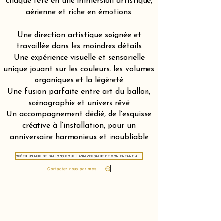
chaque fête en une immersion artistique,
aérienne et riche en émotions.
Une direction artistique soignée et
travaillée dans les moindres détails
Une expérience visuelle et sensorielle
unique jouant sur les couleurs, les volumes
organiques et la légèreté
Une fusion parfaite entre art du ballon,
scénographie et univers rêvé
Un accompagnement dédié, de l'esquisse
créative à l’installation, pour un
anniversaire harmonieux et inoubliable
CRÉER UN MUR DE BALLONS POUR L'ANNIVERSAIRE DE MON ENFANT À ASCONA 6612
Contactez nous par message