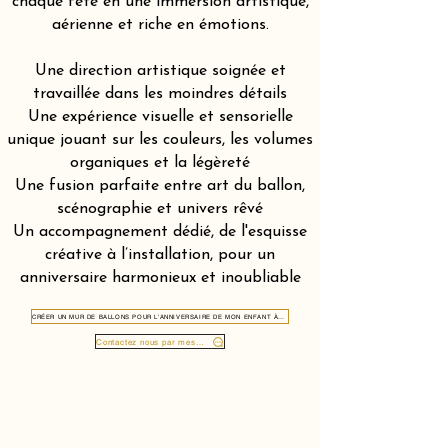
chaque fête en une immersion artistique,
aérienne et riche en émotions.
Une direction artistique soignée et
travaillée dans les moindres détails
Une expérience visuelle et sensorielle
unique jouant sur les couleurs, les volumes
organiques et la légèreté
Une fusion parfaite entre art du ballon,
scénographie et univers rêvé
Un accompagnement dédié, de l'esquisse
créative à l’installation, pour un
anniversaire harmonieux et inoubliable
CRÉER UN MUR DE BALLONS POUR L'ANNIVERSAIRE DE MON ENFANT À BIENNE 2500
Contactez nous par message