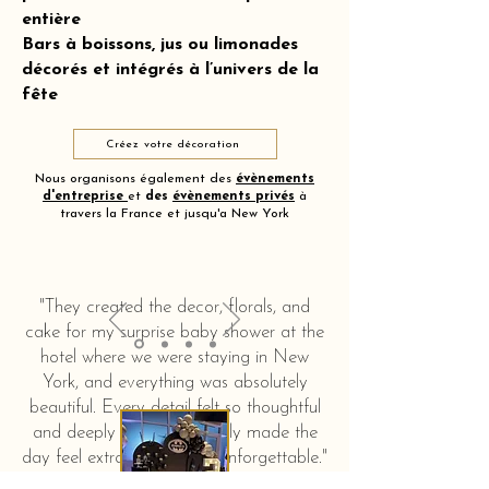
entière
Bars à boissons, jus ou limonades
décorés et intégrés à l’univers de la
fête
Créez votre décoration
Nous organisons également des
évènements
d'entreprise
et
des
évènements privés
à
travers la France et jusqu'a New York
"They created the decor, florals, and
cake for my surprise baby shower at the
hotel where we were staying in New
York, and everything was absolutely
beautiful. Every detail felt so thoughtful
and deeply touching. It truly made the
day feel extra special and unforgettable."