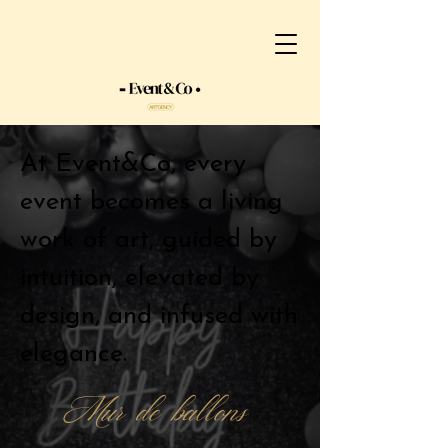
At Event&Co, every
event becomes a living
work of art, guided by
intuition, elevated by
design, and infused with
elegance.
Mur de ballons