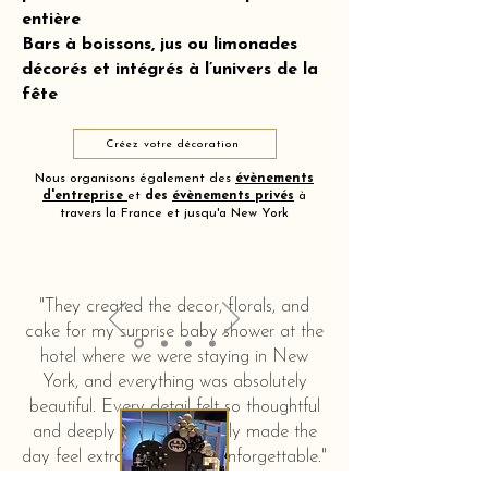
entière
Bars à boissons, jus ou limonades
décorés et intégrés à l’univers de la
fête
Créez votre décoration
Nous organisons également des
évènements
d'entreprise
et
des
évènements privés
à
travers la France et jusqu'a New York
"They created the decor, florals, and
cake for my surprise baby shower at the
hotel where we were staying in New
York, and everything was absolutely
beautiful. Every detail felt so thoughtful
and deeply touching. It truly made the
day feel extra special and unforgettable."