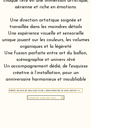
chaque fête en une immersion artistique,
aérienne et riche en émotions.
Une direction artistique soignée et
travaillée dans les moindres détails
Une expérience visuelle et sensorielle
unique jouant sur les couleurs, les volumes
organiques et la légèreté
Une fusion parfaite entre art du ballon,
scénographie et univers rêvé
Un accompagnement dédié, de l'esquisse
créative à l’installation, pour un
anniversaire harmonieux et inoubliable
CRÉER UN MUR DE BALLONS POUR L'ANNIVERSAIRE DE MON ENFANT À CHIASSO 6830
Contactez nous par message