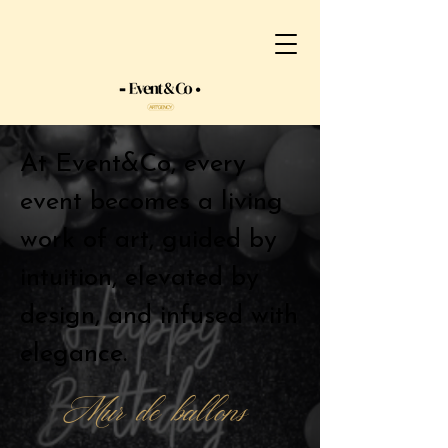
At Event&Co, every
event becomes a living
work of art, guided by
intuition, elevated by
design, and infused with
elegance.
Mur de ballons