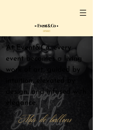
At Event&Co, every
event becomes a living
work of art, guided by
intuition, elevated by
design, and infused with
elegance.
Mur de ballons