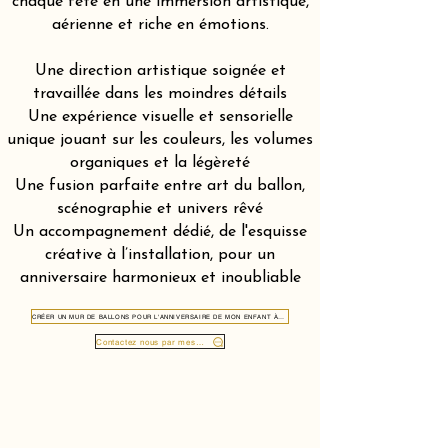
chaque fête en une immersion artistique,
aérienne et riche en émotions.
Une direction artistique soignée et
travaillée dans les moindres détails
Une expérience visuelle et sensorielle
unique jouant sur les couleurs, les volumes
organiques et la légèreté
Une fusion parfaite entre art du ballon,
scénographie et univers rêvé
Un accompagnement dédié, de l'esquisse
créative à l’installation, pour un
anniversaire harmonieux et inoubliable
CRÉER UN MUR DE BALLONS POUR L'ANNIVERSAIRE DE MON ENFANT À GSTAAD 3780
Contactez nous par message