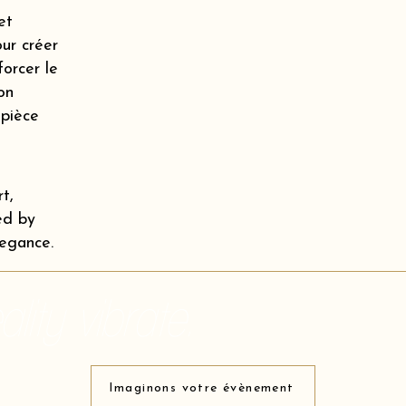
et
our créer
orcer le
on
 pièce
t,
ed by
legance.
lity vibrate.
Imaginons votre évènement