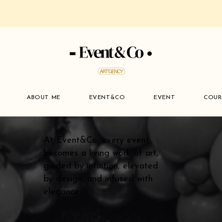
ABOUT ME
EVENT&CO
EVENT
COUR
At Event&Co, every event
becomes a living work of art,
guided by intuition, elevated
by design, and infused with
elegance.