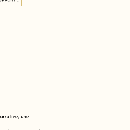
CRÉER UN MUR DE BALLONS POUR L'ANNIVERSAIRE DE MON ENFANT À KÜSNACHT 8700
rrative, une