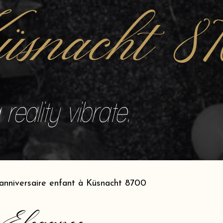
snacht 8
reality vibrate.
anniversaire enfant à Küsnacht 8700