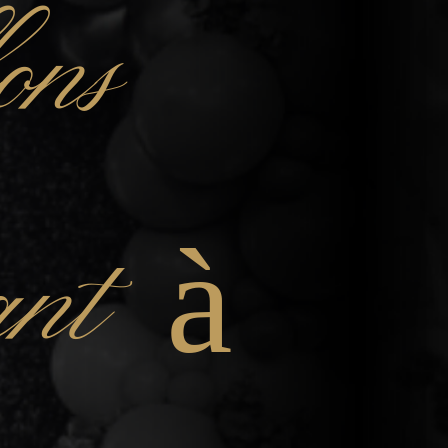
ons
fant à