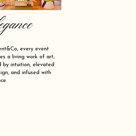
egance
ent&Co, every event
s a living work of art,
 by intuition, elevated
ign, and infused with
ce.