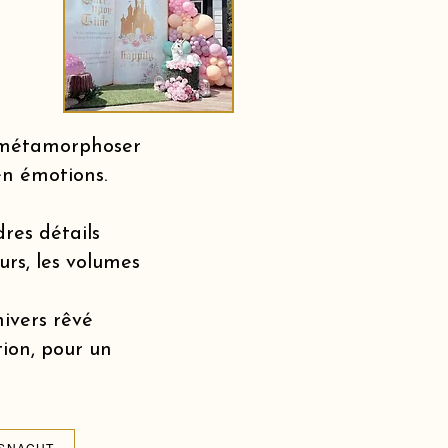
r métamorphoser
en émotions.
dres détails
urs, les volumes
nivers rêvé
tion, pour un