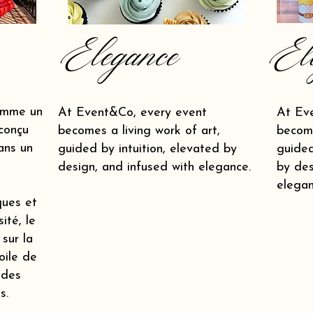
Elegance
El
omme un
At Event&Co, every event
At Ev
conçu
becomes a living work of art,
become
ans un
guided by intuition, elevated by
guided
design, and infused with elegance.
by des
elegan
ques et
ité, le
 sur la
oile de
 des
s.