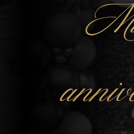
Mu
anniv