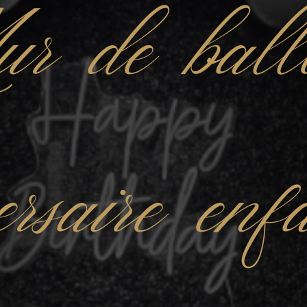
r de ball
ersaire en