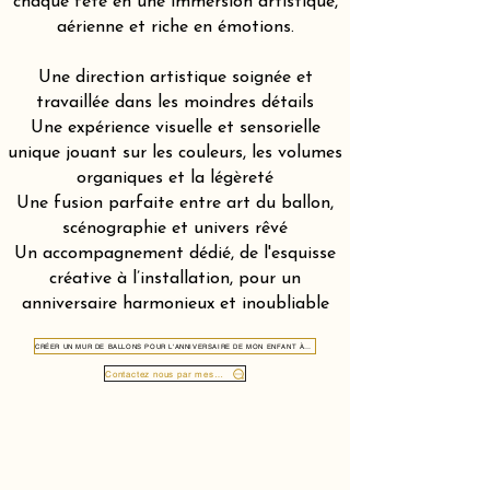
chaque fête en une immersion artistique,
aérienne et riche en émotions.
Une direction artistique soignée et
travaillée dans les moindres détails
Une expérience visuelle et sensorielle
unique jouant sur les couleurs, les volumes
organiques et la légèreté
Une fusion parfaite entre art du ballon,
scénographie et univers rêvé
Un accompagnement dédié, de l'esquisse
créative à l’installation, pour un
anniversaire harmonieux et inoubliable
CRÉER UN MUR DE BALLONS POUR L'ANNIVERSAIRE DE MON ENFANT À LOCARNO 6600
Contactez nous par message