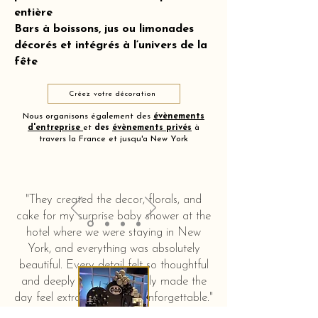
entière
Bars à boissons, jus ou limonades
décorés et intégrés à l’univers de la
fête
Créez votre décoration
Nous organisons également des
évènements
d'entreprise
et
des
évènements privés
à
travers la France et jusqu'a New York
"They created the decor, florals, and
cake for my surprise baby shower at the
hotel where we were staying in New
York, and everything was absolutely
beautiful. Every detail felt so thoughtful
and deeply touching. It truly made the
day feel extra special and unforgettable."