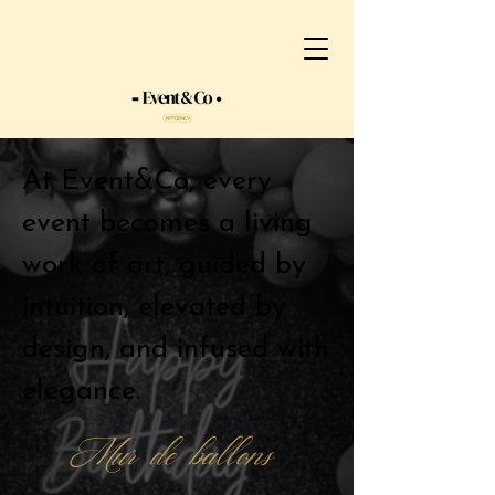
At Event&Co, every
event becomes a living
work of art, guided by
intuition, elevated by
design, and infused with
elegance.
Mur de ballons