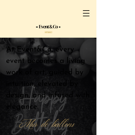
At Event&Co, every
event becomes a living
work of art, guided by
intuition, elevated by
design, and infused with
elegance.
Mur de ballons