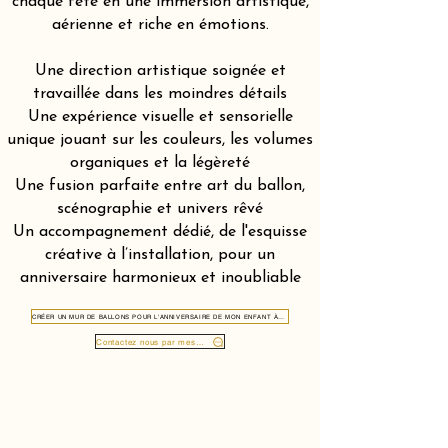
chaque fête en une immersion artistique,
aérienne et riche en émotions.
Une direction artistique soignée et
travaillée dans les moindres détails
Une expérience visuelle et sensorielle
unique jouant sur les couleurs, les volumes
organiques et la légèreté
Une fusion parfaite entre art du ballon,
scénographie et univers rêvé
Un accompagnement dédié, de l'esquisse
créative à l’installation, pour un
anniversaire harmonieux et inoubliable
CRÉER UN MUR DE BALLONS POUR L'ANNIVERSAIRE DE MON ENFANT À MARTIGNY 1920
Contactez nous par message