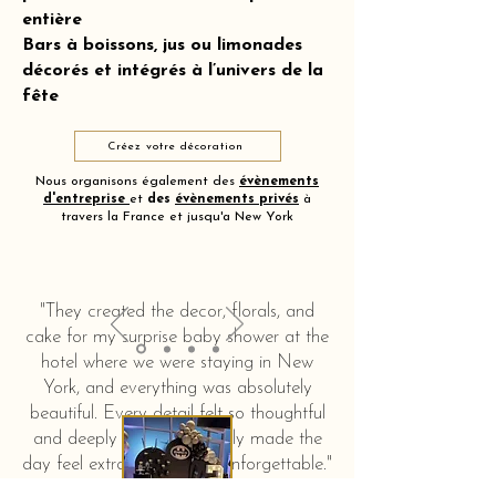
entière
Bars à boissons, jus ou limonades
décorés et intégrés à l’univers de la
fête
Créez votre décoration
Nous organisons également des
évènements
d'entreprise
et
des
évènements privés
à
travers la France et jusqu'a New York
"They created the decor, florals, and
cake for my surprise baby shower at the
hotel where we were staying in New
York, and everything was absolutely
beautiful. Every detail felt so thoughtful
and deeply touching. It truly made the
day feel extra special and unforgettable."