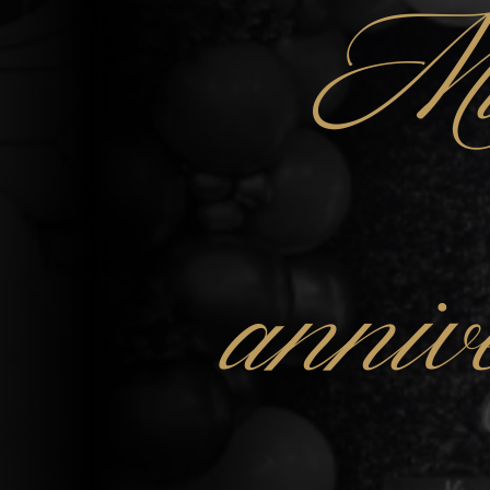
Mu
anniv