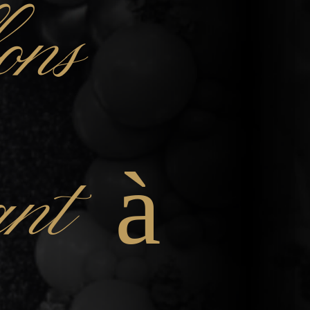
ons
fant à