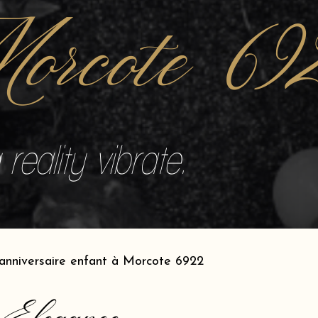
orcote 69
reality vibrate.
anniversaire enfant à Morcote 6922