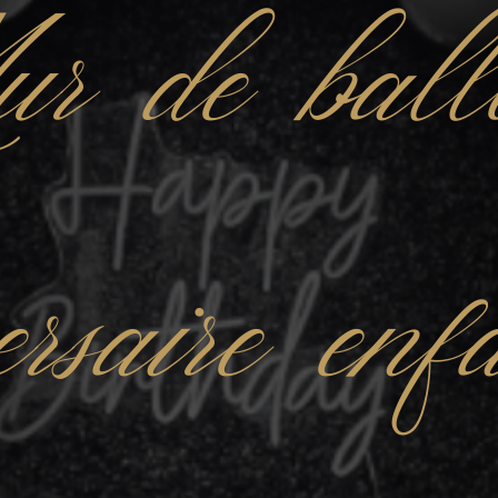
r de ball
ersaire en