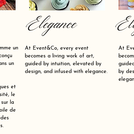
Elegance
El
omme un
At Event&Co, every event
At Ev
conçu
becomes a living work of art,
become
ans un
guided by intuition, elevated by
guided
design, and infused with elegance.
by des
elegan
ques et
ité, le
 sur la
oile de
 des
s.