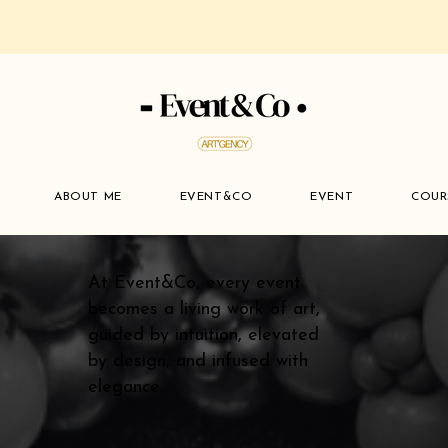
ABOUT ME
EVENT&CO
EVENT
COUR
At Event&Co, every event
becomes a living work of art,
guided by intuition, elevated
by design, and infused with
elegance.