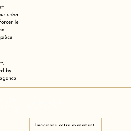
et
our créer
orcer le
on
 pièce
t,
ed by
legance.
lity vibrate.
Imaginons votre évènement