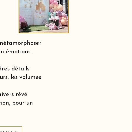
r métamorphoser
en émotions.
dres détails
urs, les volumes
nivers rêvé
tion, pour un