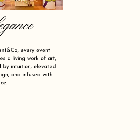
egance
ent&Co, every event
s a living work of art,
 by intuition, elevated
ign, and infused with
ce.