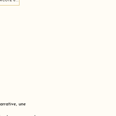
CRÉER UN MUR DE BALLONS POUR L'ANNIVERSAIRE DE MON ENFANT À MORCOTE 6922
rrative, une