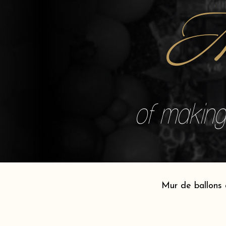
M
of making 
Mur de ballons 