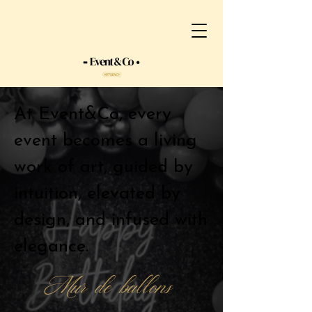
At Event&Co, every
event becomes a living
work of art, guided by
intuition, elevated by
design, and infused with
elegance.
Mur de ballons