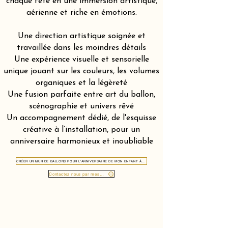
chaque fête en une immersion artistique,
aérienne et riche en émotions.
Une direction artistique soignée et
travaillée dans les moindres détails
Une expérience visuelle et sensorielle
unique jouant sur les couleurs, les volumes
organiques et la légèreté
Une fusion parfaite entre art du ballon,
scénographie et univers rêvé
Un accompagnement dédié, de l'esquisse
créative à l’installation, pour un
anniversaire harmonieux et inoubliable
CRÉER UN MUR DE BALLONS POUR L'ANNIVERSAIRE DE MON ENFANT À SAINT-GALL 9000
Contactez nous par message