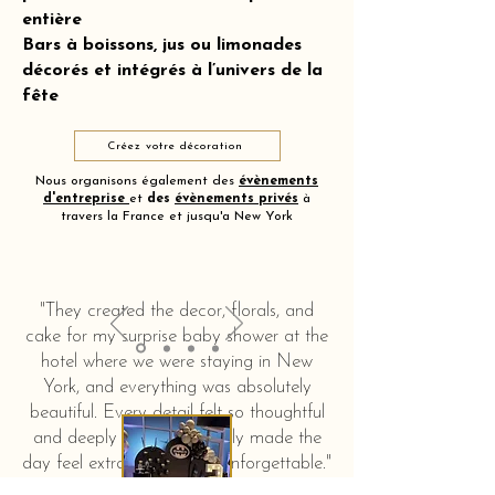
entière
Bars à boissons, jus ou limonades
décorés et intégrés à l’univers de la
fête
Créez votre décoration
Nous organisons également des
évènements
d'entreprise
et
des
évènements privés
à
travers la France et jusqu'a New York
"They created the decor, florals, and
cake for my surprise baby shower at the
hotel where we were staying in New
York, and everything was absolutely
beautiful. Every detail felt so thoughtful
and deeply touching. It truly made the
day feel extra special and unforgettable."