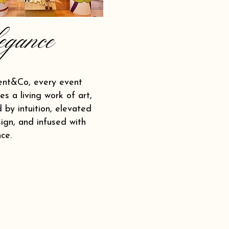
egance
ent&Co, every event
s a living work of art,
 by intuition, elevated
ign, and infused with
ce.