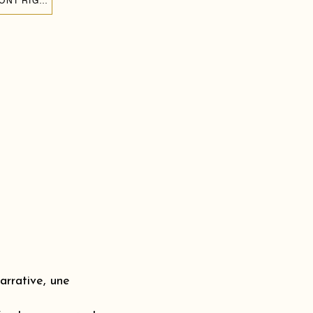
CRÉER UN MUR DE BALLONS POUR L'ANNIVERSAIRE DE MON ENFANT AU MONT RIGI 6410
rrative, une