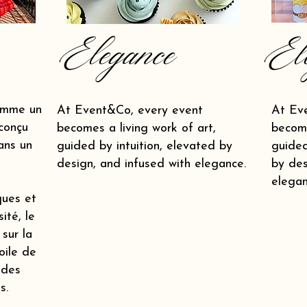
Elegance
El
omme un
At Event&Co, every event
At Ev
conçu
becomes a living work of art,
become
ans un
guided by intuition, elevated by
guided
design, and infused with elegance.
by des
elegan
ques et
ité, le
 sur la
oile de
 des
s.