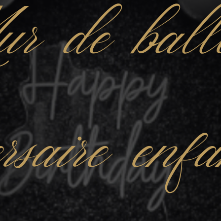
r de ball
ersaire enf