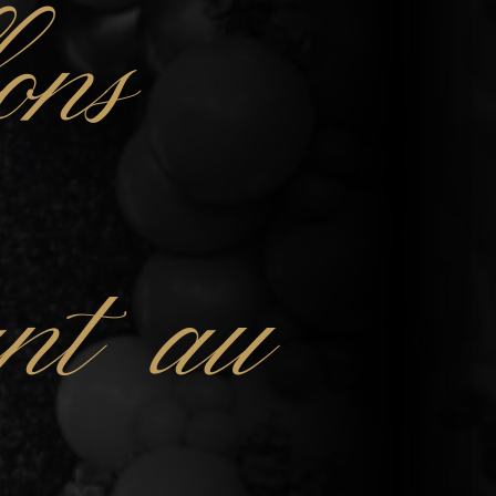
ons
ant au