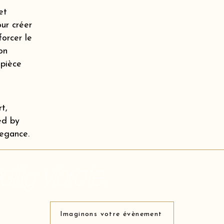
et
our créer
orcer le
on
 pièce
t,
ed by
legance.
lity vibrate.
Imaginons votre évènement