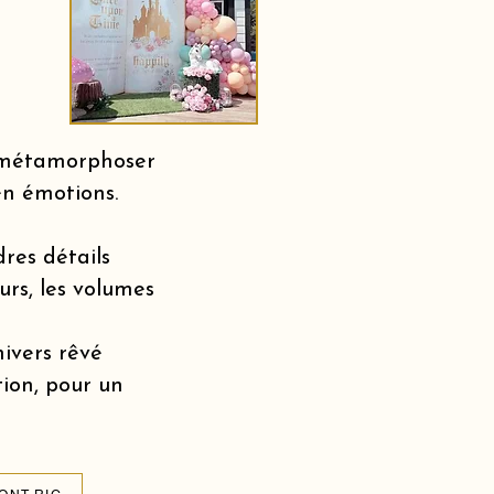
r métamorphoser
en émotions.
dres détails
urs, les volumes
nivers rêvé
tion, pour un