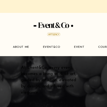
ABOUT ME
EVENT&CO
EVENT
COUR
At Event&Co, every event
becomes a living work of art,
guided by intuition, elevated
by design, and infused with
elegance.