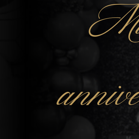
Mu
anniv