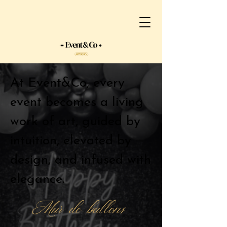
At Event&Co, every
event becomes a living
work of art, guided by
intuition, elevated by
design, and infused with
elegance.
Mur de ballons