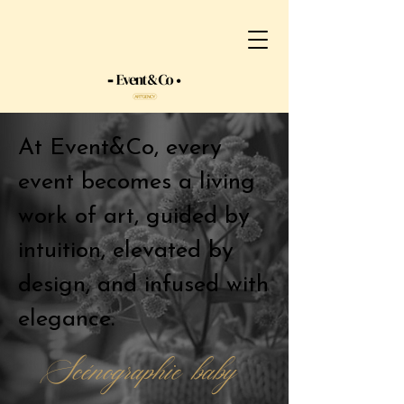
At Event&Co, every
event becomes a living
work of art, guided by
intuition, elevated by
design, and infused with
elegance.
Scénographie baby