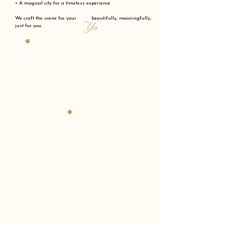
• A magical city for a timeless experience
We craft the scene for your beautifully, meaningfully,
"Yes"
just for you.