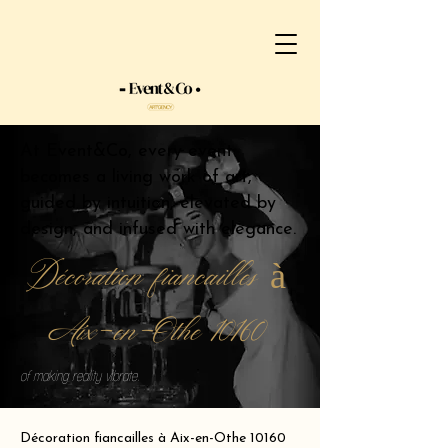
At Event&Co, every event
becomes a living work of art,
guided by intuition, elevated by
design, and infused with elegance.
Décoration fiancailles à
Aix-en-Othe 10160
of making reality vibrate.
Décoration fiancailles à Aix-en-Othe 10160