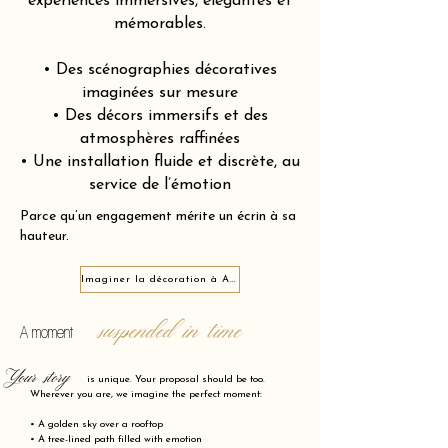
expériences immersives, élégantes et
mémorables.
• Des scénographies décoratives
imaginées sur mesure
• Des décors immersifs et des
atmosphères raffinées
• Une installation fluide et discrète, au
service de l’émotion
Parce qu’un engagement mérite un écrin à sa
hauteur.
Imaginer la décoration à Aix-en-Othe 10160
suspended in time
A moment
Your story
is unique. Your proposal should be too.
Wherever you are, we imagine the perfect moment:
• A golden sky over a rooftop
• A tree-lined path filled with emotion