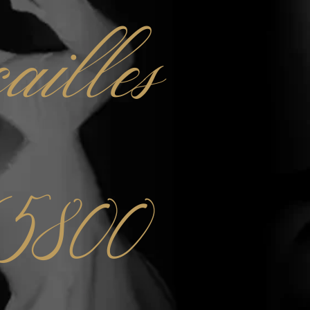
ailles
65800