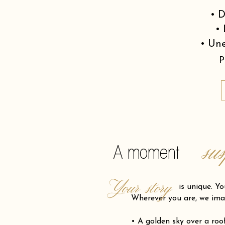
• D
• 
• Une
P
su
A moment
Your story
is unique. Your pro
Wherever you are, we ima
• A golden sky over a ro