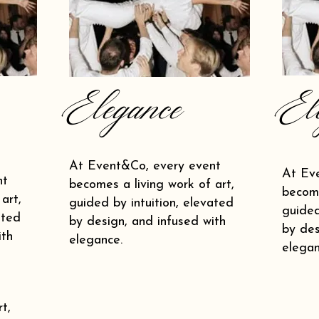
Elegance
El
At Event&Co, every event
At Ev
nt
becomes a living work of art,
become
art,
guided by intuition, elevated
guided
ated
by design, and infused with
by des
ith
elegance.
elegan
t,