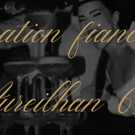
ation fianc
reilhan 