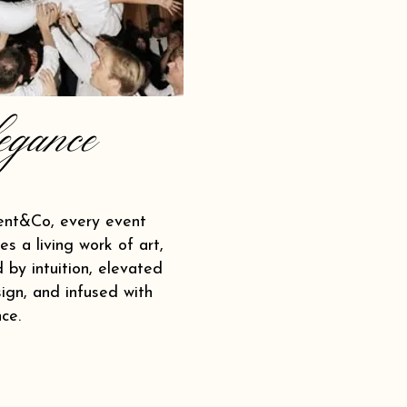
egance
ent&Co, every event
s a living work of art,
 by intuition, elevated
ign, and infused with
ce.