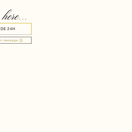
 here...
 DE 24H
un message