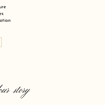
ure
es
motion
our story