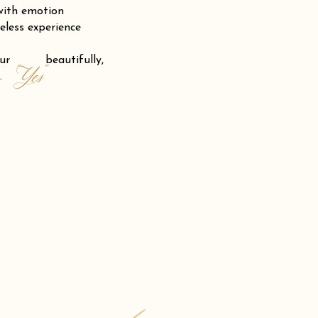
 with emotion
eless experience
 your beautifully,
"Yes"
.