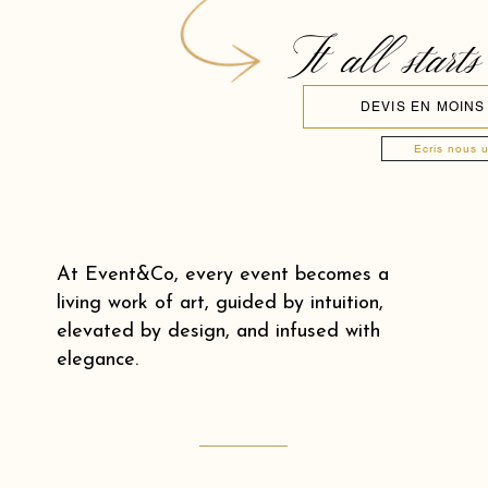
It all starts
DEVIS EN MOINS
Ecris nous 
At Event&Co, every event becomes a
living work of art, guided by intuition,
elevated by design, and infused with
elegance.