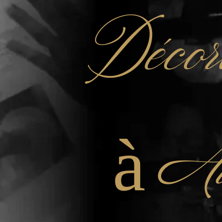
Décor
à Au