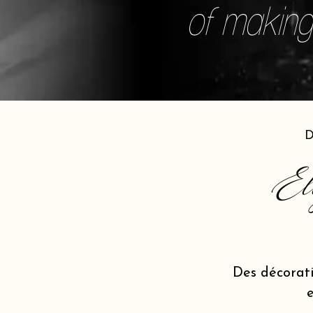
of making 
D
El
Des décorat