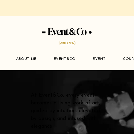
ABOUT ME
EVENT&CO
EVENT
COUR
At Event&Co, every event
becomes a living work of art,
guided by intuition, elevated
by design, and infused with
elegance.