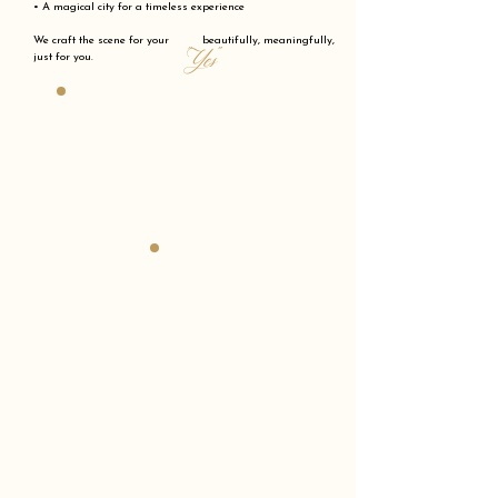
• A magical city for a timeless experience
We craft the scene for your beautifully, meaningfully,
"Yes"
just for you.