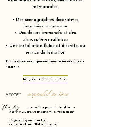
expériences immersives, élégantes et
mémorables.
• Des scénographies décoratives
imaginées sur mesure
• Des décors immersifs et des
atmosphères raffinées
• Une installation fluide et discrète, au
service de l’émotion
Parce qu’un engagement mérite un écrin à sa
hauteur.
Imaginer la décoration à Bel-Air 75012
suspended in time
A moment
Your story
is unique. Your proposal should be too.
Wherever you are, we imagine the perfect moment:
• A golden sky over a rooftop
• A tree-lined path filled with emotion