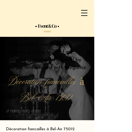
At Event&Co, every event
becomes a living work of art,
guided by intuition, elevated by
design, and infused with elegance.
Décoration fiancailles à
Bel-Air 75012
of making reality vibrate.
Décoration fiancailles à Bel-Air 75012