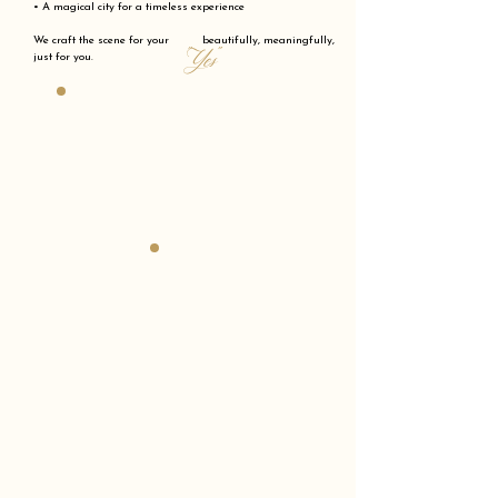
• A magical city for a timeless experience
We craft the scene for your beautifully, meaningfully,
"Yes"
just for you.