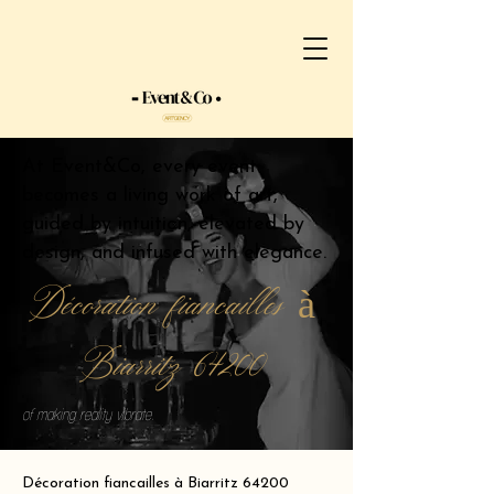
At Event&Co, every event
becomes a living work of art,
guided by intuition, elevated by
design, and infused with elegance.
Décoration fiancailles à
Biarritz 64200
of making reality vibrate.
Décoration fiancailles à Biarritz 64200