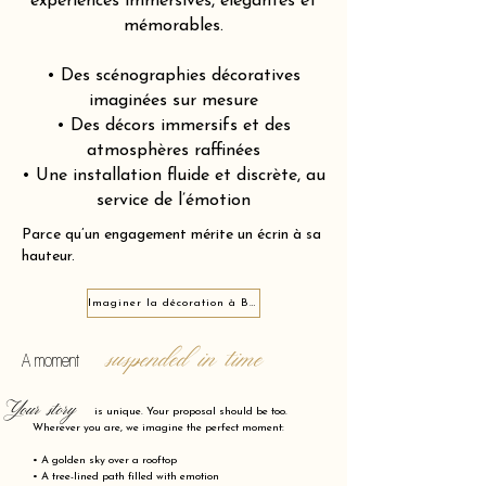
expériences immersives, élégantes et
mémorables.
• Des scénographies décoratives
imaginées sur mesure
• Des décors immersifs et des
atmosphères raffinées
• Une installation fluide et discrète, au
service de l’émotion
Parce qu’un engagement mérite un écrin à sa
hauteur.
Imaginer la décoration à Biarritz 64200
suspended in time
A moment
Your story
is unique. Your proposal should be too.
Wherever you are, we imagine the perfect moment:
• A golden sky over a rooftop
• A tree-lined path filled with emotion