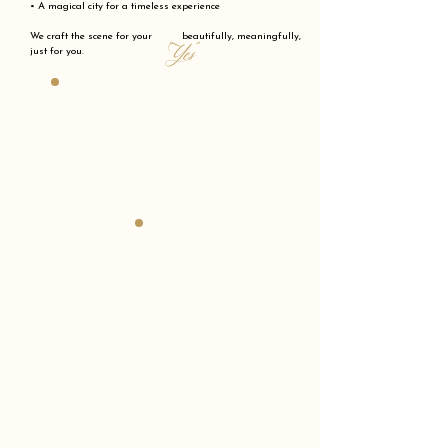
• A magical city for a timeless experience
We craft the scene for your beautifully, meaningfully,
"Yes"
just for you.