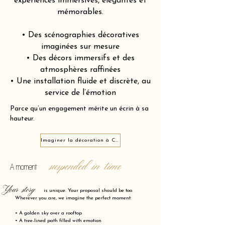
expériences immersives, élégantes et
mémorables.
• Des scénographies décoratives
imaginées sur mesure
• Des décors immersifs et des
atmosphères raffinées
• Une installation fluide et discrète, au
service de l’émotion
Parce qu’un engagement mérite un écrin à sa
hauteur.
Imaginer la décoration à Calais 62100
suspended in time
A moment
Your story
is unique. Your proposal should be too.
Wherever you are, we imagine the perfect moment:
• A golden sky over a rooftop
• A tree-lined path filled with emotion