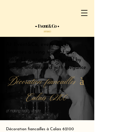
At Event&Co, every event
becomes a living work of art,
guided by intuition, elevated by
design, and infused with elegance.
Décoration fiancailles à
Calais 62100
of making reality vibrate.
Décoration fiancailles à Calais 62100