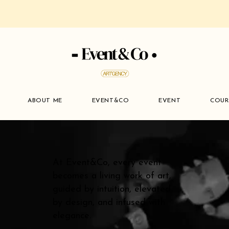
ABOUT ME
EVENT&CO
EVENT
COUR
At Event&Co, every event
becomes a living work of art,
guided by intuition, elevated
by design, and infused with
elegance.