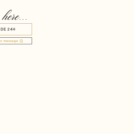
 here...
 DE 24H
un message