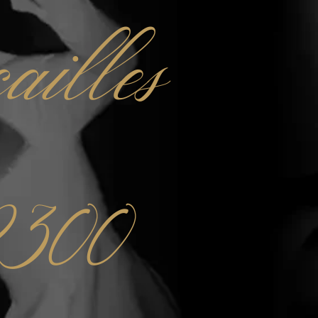
ailles
2300