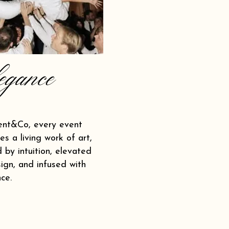
egance
ent&Co, every event
s a living work of art,
 by intuition, elevated
ign, and infused with
ce.