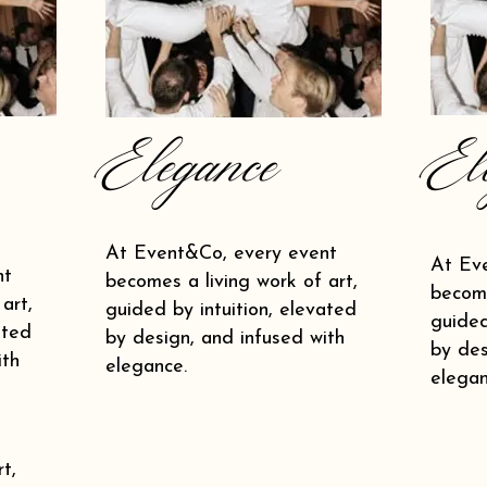
Elegance
El
At Event&Co, every event
At Ev
nt
becomes a living work of art,
become
art,
guided by intuition, elevated
guided
ated
by design, and infused with
by des
ith
elegance.
elegan
t,