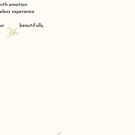
 with emotion
eless experience
 your beautifully,
"Yes"
.