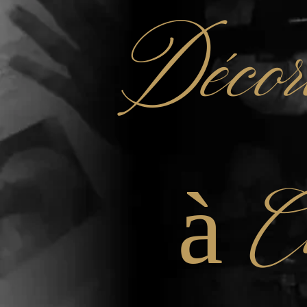
Décor
à C