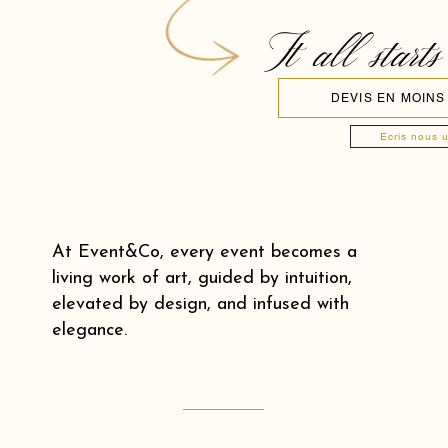
It all starts
DEVIS EN MOINS
Ecris nous 
At Event&Co, every event becomes a
living work of art, guided by intuition,
elevated by design, and infused with
elegance.