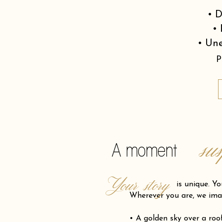
• D
• 
• Une
P
su
A moment
Your story
is unique. Your pro
Wherever you are, we ima
• A golden sky over a ro