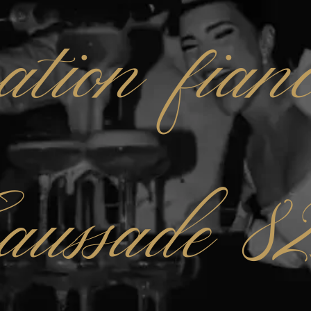
ation fianc
aussade 8