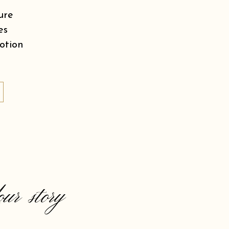
ure
es
motion
our story