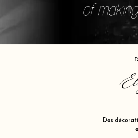
of making 
D
El
Des décorat