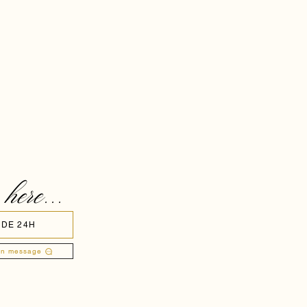
 here...
 DE 24H
un message