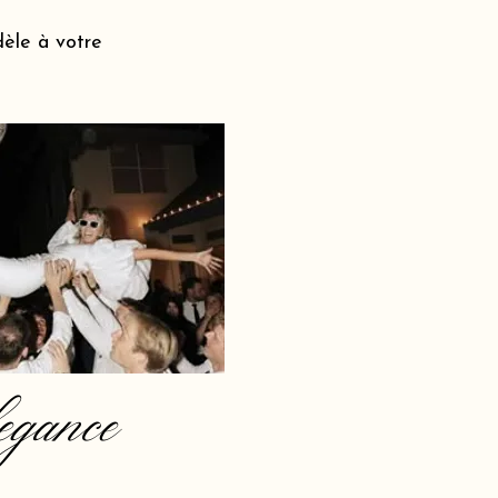
dèle à votre
egance