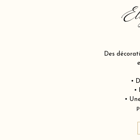
El
Des décorat
• D
• 
• Une
P