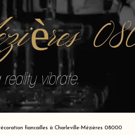
zières 08
reality vibrate.
écoration fiancailles à Charleville-Mézières 08000