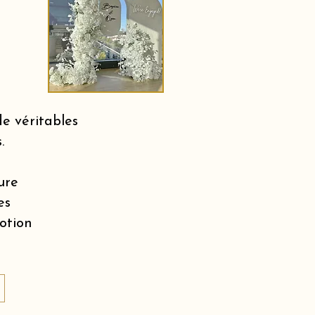
e véritables
.
ure
es
motion