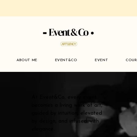
ABOUT ME
EVENT&CO
EVENT
COUR
At Event&Co, every event
becomes a living work of art,
guided by intuition, elevated
by design, and infused with
elegance.