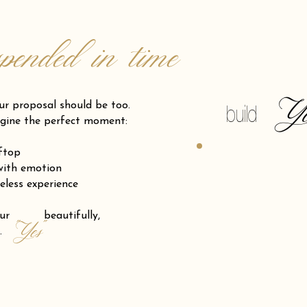
spended in time
Y
posal should be too.
build
gine the perfect moment:
oftop
 with emotion
eless experience
 your beautifully,
"Yes"
.