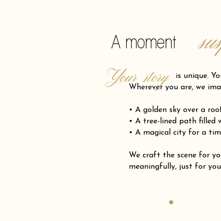
su
A moment
Your story
is unique. Your pro
Wherever you are, we ima
• A golden sky over a ro
• A tree-lined path filled
• A magical city for a tim
We craft the scene for
meaningfully, just for you