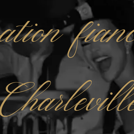
ation fianc
Charlevil