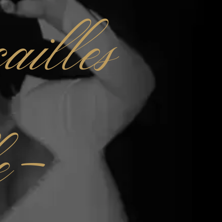
ailles
le-