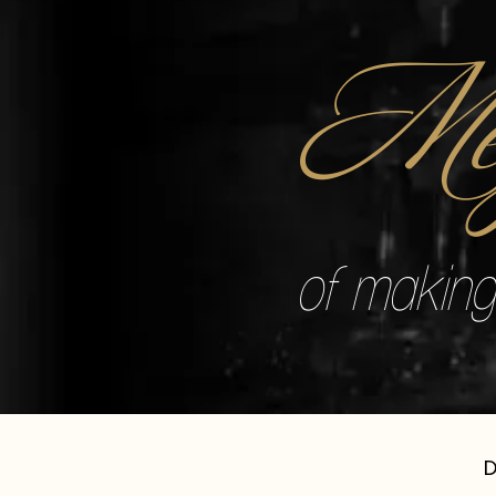
Mé
of making 
D