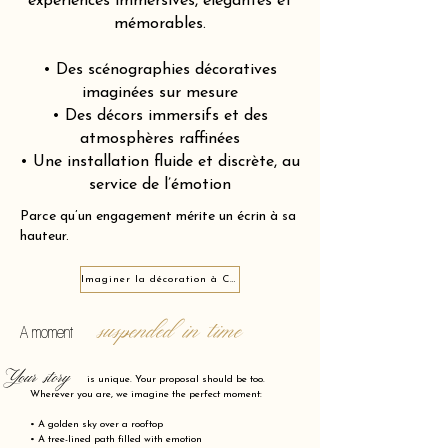
expériences immersives, élégantes et
mémorables.
• Des scénographies décoratives
imaginées sur mesure
• Des décors immersifs et des
atmosphères raffinées
• Une installation fluide et discrète, au
service de l’émotion
Parce qu’un engagement mérite un écrin à sa
hauteur.
Imaginer la décoration à Clignancourt 75018
suspended in time
A moment
Your story
is unique. Your proposal should be too.
Wherever you are, we imagine the perfect moment:
• A golden sky over a rooftop
• A tree-lined path filled with emotion