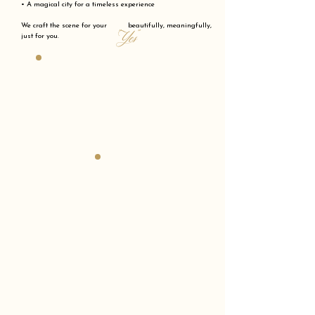
• A magical city for a timeless experience
We craft the scene for your beautifully, meaningfully,
"Yes"
just for you.