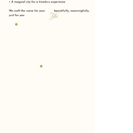
• A magical city for a timeless experience
We craft the scene for your beautifully, meaningfully,
"Yes"
just for you.