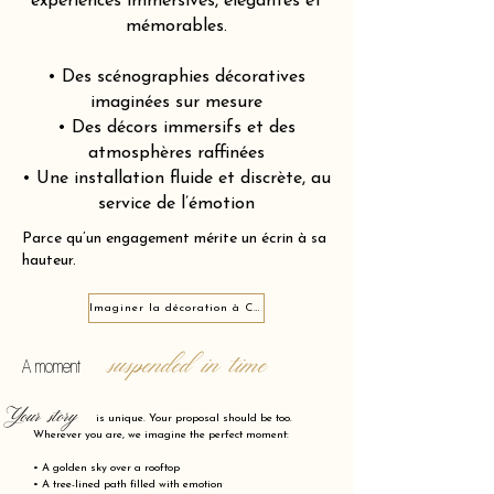
expériences immersives, élégantes et
mémorables.
• Des scénographies décoratives
imaginées sur mesure
• Des décors immersifs et des
atmosphères raffinées
• Une installation fluide et discrète, au
service de l’émotion
Parce qu’un engagement mérite un écrin à sa
hauteur.
Imaginer la décoration à Compiègne 60200
suspended in time
A moment
Your story
is unique. Your proposal should be too.
Wherever you are, we imagine the perfect moment:
• A golden sky over a rooftop
• A tree-lined path filled with emotion