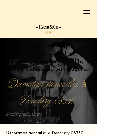
At Event&Co, every event
becomes a living work of art,
guided by intuition, elevated by
design, and infused with elegance.
Décoration fiancailles à
Donchery 08350
of making reality vibrate.
Décoration fiancailles à Donchery 08350