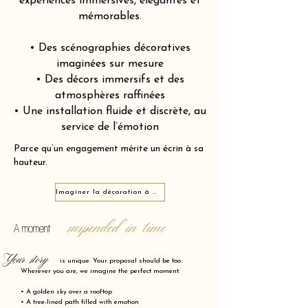
expériences immersives, élégantes et
mémorables.
• Des scénographies décoratives
imaginées sur mesure
• Des décors immersifs et des
atmosphères raffinées
• Une installation fluide et discrète, au
service de l’émotion
Parce qu’un engagement mérite un écrin à sa
hauteur.
Imaginer la décoration à Donchery 08350
suspended in time
A moment
Your story
is unique. Your proposal should be too.
Wherever you are, we imagine the perfect moment:
• A golden sky over a rooftop
• A tree-lined path filled with emotion