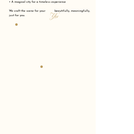
• A magical city for a timeless experience
We craft the scene for your beautifully, meaningfully,
"Yes"
just for you.