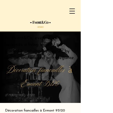
At Event&Co, every event
becomes a living work of art,
guided by intuition, elevated by
design, and infused with elegance.
Décoration fiancailles à
Ermont 95120
of making reality vibrate.
Décoration fiancailles à Ermont 95120