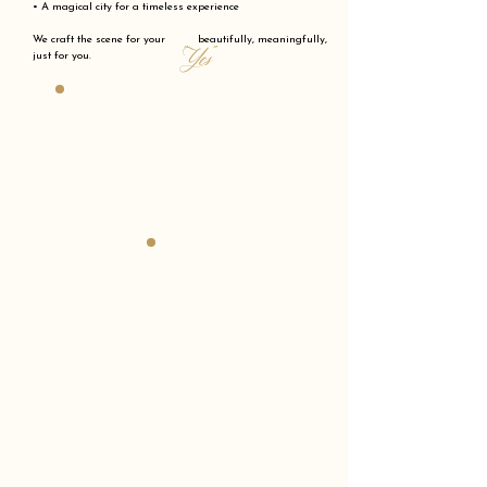
• A magical city for a timeless experience
We craft the scene for your beautifully, meaningfully,
"Yes"
just for you.