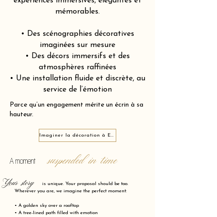
expériences immersives, élégantes et
mémorables.
• Des scénographies décoratives
imaginées sur mesure
• Des décors immersifs et des
atmosphères raffinées
• Une installation fluide et discrète, au
service de l’émotion
Parce qu’un engagement mérite un écrin à sa
hauteur.
Imaginer la décoration à Ermont 95120
suspended in time
A moment
Your story
is unique. Your proposal should be too.
Wherever you are, we imagine the perfect moment:
• A golden sky over a rooftop
• A tree-lined path filled with emotion