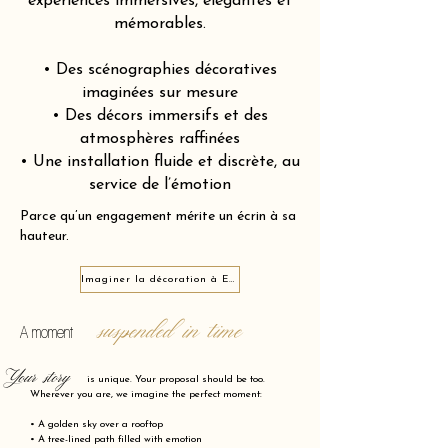
expériences immersives, élégantes et
mémorables.
• Des scénographies décoratives
imaginées sur mesure
• Des décors immersifs et des
atmosphères raffinées
• Une installation fluide et discrète, au
service de l’émotion
Parce qu’un engagement mérite un écrin à sa
hauteur.
Imaginer la décoration à Essert 90850
suspended in time
A moment
Your story
is unique. Your proposal should be too.
Wherever you are, we imagine the perfect moment:
• A golden sky over a rooftop
• A tree-lined path filled with emotion