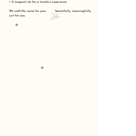
• A magical city for a timeless experience
We craft the scene for your beautifully, meaningfully,
"Yes"
just for you.