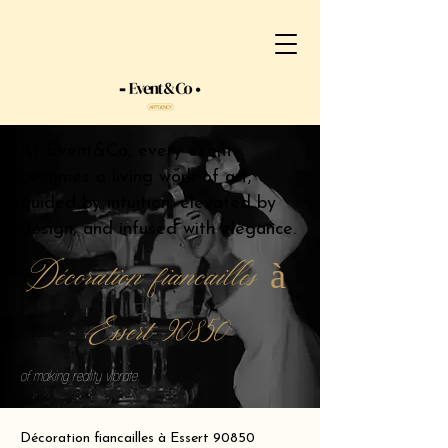
At Event&Co, every event
becomes a living work of art,
guided by intuition, elevated by
design, and infused with elegance.
Décoration fiancailles à
Essert 90850
of making reality vibrate.
Décoration fiancailles à Essert 90850