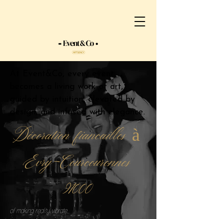
At Event&Co, every event
becomes a living work of art,
guided by intuition, elevated by
design, and infused with elegance.
Décoration fiancailles à
Evry-Courcouronnes
91000
of making reality vibrate.