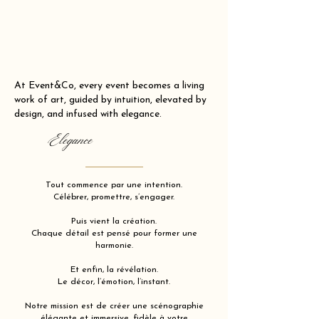
At Event&Co, every event becomes a living
work of art, guided by intuition, elevated by
design, and infused with elegance.
Elegance
Tout commence par une intention.
Célébrer, promettre, s’engager.
Puis vient la création.
Chaque détail est pensé pour former une
harmonie.
Et enfin, la révélation.
Le décor, l’émotion, l’instant.
Notre mission est de créer une scénographie
élégante et immersive, fidèle à votre