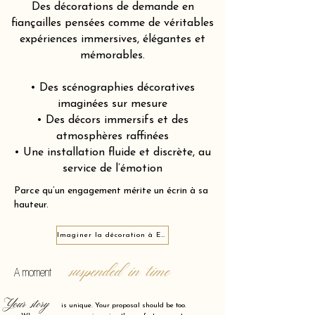
Des décorations de demande en
fiançailles pensées comme de véritables
expériences immersives, élégantes et
mémorables.
• Des scénographies décoratives
imaginées sur mesure
• Des décors immersifs et des
atmosphères raffinées
• Une installation fluide et discrète, au
service de l’émotion
Parce qu’un engagement mérite un écrin à sa
hauteur.
Imaginer la décoration à Evry-Courcouronnes 91000
suspended in time
A moment
Your story
is unique. Your proposal should be too.