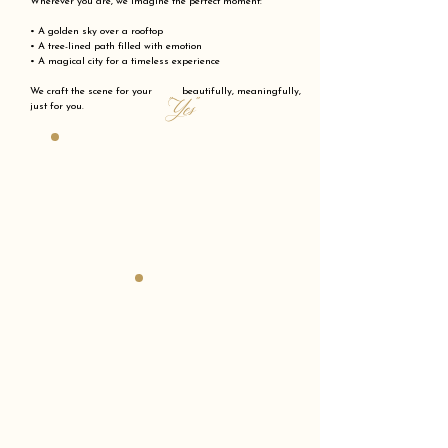
Wherever you are, we imagine the perfect moment:
• A golden sky over a rooftop
• A tree-lined path filled with emotion
• A magical city for a timeless experience
We craft the scene for your beautifully, meaningfully,
"Yes"
just for you.