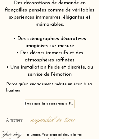
Des décorations de demande en
fiançailles pensées comme de véritables
expériences immersives, élégantes et
mémorables.
• Des scénographies décoratives
imaginées sur mesure
• Des décors immersifs et des
atmosphères raffinées
• Une installation fluide et discrète, au
service de l’émotion
Parce qu’un engagement mérite un écrin à sa
hauteur.
Imaginer la décoration à Fleury-les-Aubrais 45400
suspended in time
A moment
Your story
is unique. Your proposal should be too.