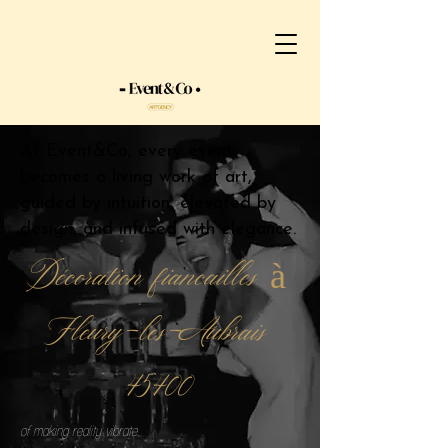
At Event&Co, every event
becomes a living work of art,
guided by intuition, elevated by
design, and infused with elegance.
Décoration fiancailles à
Fleury-les-Aubrais
45400
of making reality vibrate.