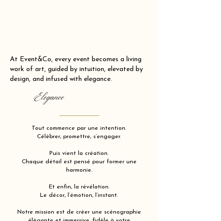
At Event&Co, every event becomes a living
work of art, guided by intuition, elevated by
design, and infused with elegance.
Elegance
Tout commence par une intention.
Célébrer, promettre, s’engager.
Puis vient la création.
Chaque détail est pensé pour former une
harmonie.
Et enfin, la révélation.
Le décor, l’émotion, l’instant.
Notre mission est de créer une scénographie
élégante et immersive, fidèle à votre