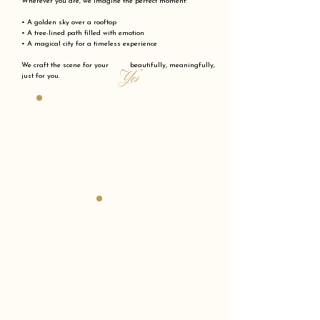
Wherever you are, we imagine the perfect moment:
• A golden sky over a rooftop
• A tree-lined path filled with emotion
• A magical city for a timeless experience
We craft the scene for your beautifully, meaningfully,
"Yes"
just for you.