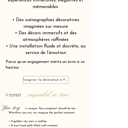
expériences immersives, élégantes et
mémorables.
• Des scénographies décoratives
imaginées sur mesure
• Des décors immersifs et des
atmosphères raffinées
• Une installation fluide et discrète, au
service de l’émotion
Parce qu’un engagement mérite un écrin à sa
hauteur.
Imaginer la décoration à Fontaine-lès-Dijon 21121
suspended in time
A moment
Your story
is unique. Your proposal should be too.
Wherever you are, we imagine the perfect moment:
• A golden sky over a rooftop
• A tree-lined path filled with emotion