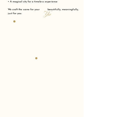
• A magical city for a timeless experience
We craft the scene for your beautifully, meaningfully,
"Yes"
just for you.