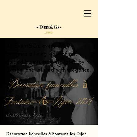
At Event&Co, every event
becomes a living work of art,
guided by intuition, elevated by
design, and infused with elegance.
Décoration fiancailles à
Fontaine-lès-Dijon 21121
of making reality vibrate.
Décoration fiancailles à Fontaine-lès-Dijon