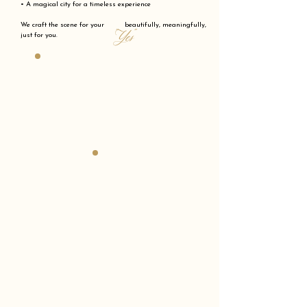
• A magical city for a timeless experience
We craft the scene for your beautifully, meaningfully,
"Yes"
just for you.