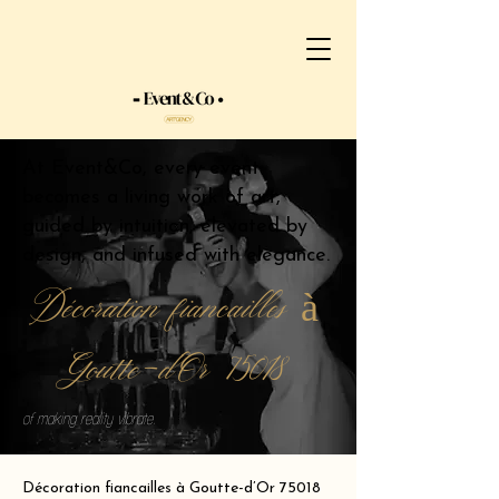
At Event&Co, every event
becomes a living work of art,
guided by intuition, elevated by
design, and infused with elegance.
Décoration fiancailles à
Goutte-d’Or 75018
of making reality vibrate.
Décoration fiancailles à Goutte-d’Or 75018