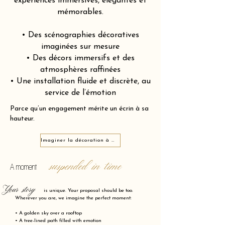
expériences immersives, élégantes et
mémorables.
• Des scénographies décoratives
imaginées sur mesure
• Des décors immersifs et des
atmosphères raffinées
• Une installation fluide et discrète, au
service de l’émotion
Parce qu’un engagement mérite un écrin à sa
hauteur.
Imaginer la décoration à Goutte-d’Or 75018
suspended in time
A moment
Your story
is unique. Your proposal should be too.
Wherever you are, we imagine the perfect moment:
• A golden sky over a rooftop
• A tree-lined path filled with emotion