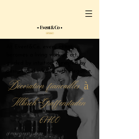
At Event&Co, every event
becomes a living work of art,
guided by intuition, elevated by
design, and infused with elegance.
Décoration fiancailles à
Illkirch-Graffenstaden
67400
of making reality vibrate.