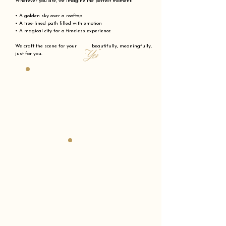
Wherever you are, we imagine the perfect moment:
• A golden sky over a rooftop
• A tree-lined path filled with emotion
• A magical city for a timeless experience
We craft the scene for your beautifully, meaningfully,
"Yes"
just for you.