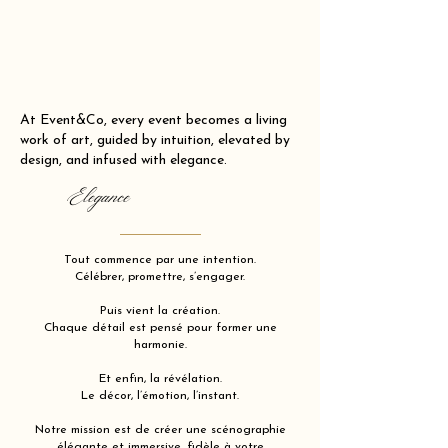
At Event&Co, every event becomes a living
work of art, guided by intuition, elevated by
design, and infused with elegance.
Elegance
Tout commence par une intention.
Célébrer, promettre, s’engager.
Puis vient la création.
Chaque détail est pensé pour former une
harmonie.
Et enfin, la révélation.
Le décor, l’émotion, l’instant.
Notre mission est de créer une scénographie
élégante et immersive, fidèle à votre