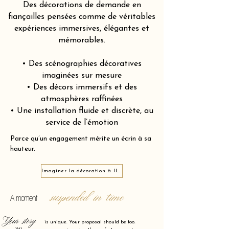
Des décorations de demande en
fiançailles pensées comme de véritables
expériences immersives, élégantes et
mémorables.
• Des scénographies décoratives
imaginées sur mesure
• Des décors immersifs et des
atmosphères raffinées
• Une installation fluide et discrète, au
service de l’émotion
Parce qu’un engagement mérite un écrin à sa
hauteur.
Imaginer la décoration à Illkirch-Graffenstaden 67400
suspended in time
A moment
Your story
is unique. Your proposal should be too.