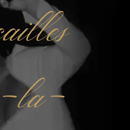
ailles
e-la-