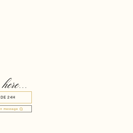
 here...
 DE 24H
un message