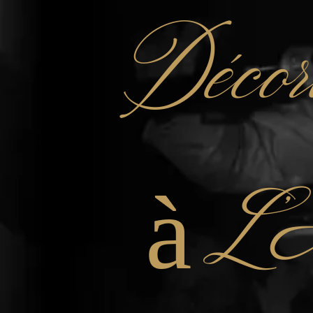
Décor
à L’