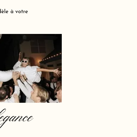
dèle à votre
egance