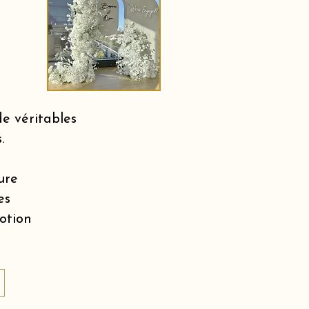
e véritables
.
ure
es
motion