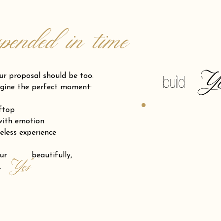
spended in time
Y
posal should be too.
build
gine the perfect moment:
oftop
 with emotion
eless experience
 your beautifully,
"Yes"
.