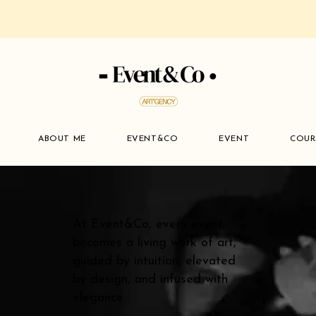
ABOUT ME
EVENT&CO
EVENT
COUR
At Event&Co, every event
becomes a living work of art,
guided by intuition, elevated
by design, and infused with
elegance.