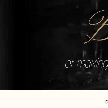
B
of making 
D