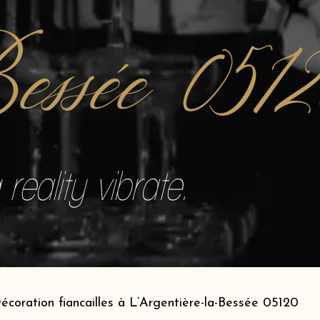
essée 051
reality vibrate.
écoration fiancailles à L’Argentière-la-Bessée 05120