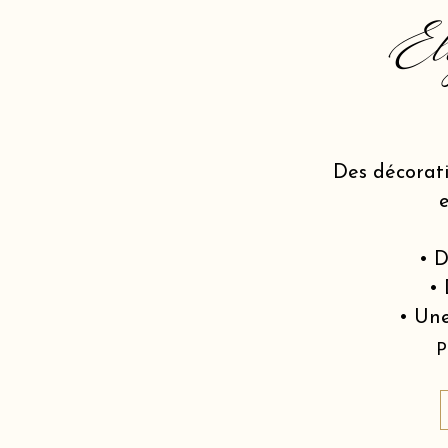
El
Des décorat
• D
• 
• Une
P