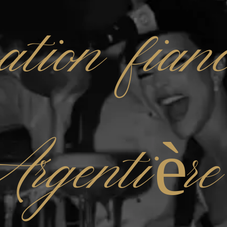
ation fianc
Argentièr