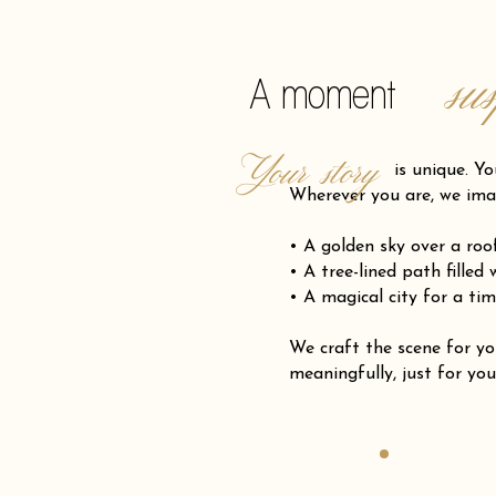
su
A moment
Your story
is unique. Your pro
Wherever you are, we ima
• A golden sky over a ro
• A tree-lined path filled
• A magical city for a tim
We craft the scene for
meaningfully, just for you